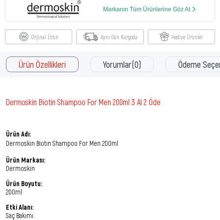
Markanın Tüm Ürünlerine Göz At
Orjinal Ürün
Aynı Gün Kargoda
Hediye Ürünler
Ürün Özellikleri
Yorumlar
(0)
Ödeme Seçen
Dermoskin Biotin Shampoo For Men 200ml 3 Al 2 Öde
Ürün Adı:
Dermoskin Biotin Shampoo For Men 200ml
Ürün Markası:
Dermoskin
Ürün Boyutu:
200ml
Etki Alanı:
Saç Bakımı.