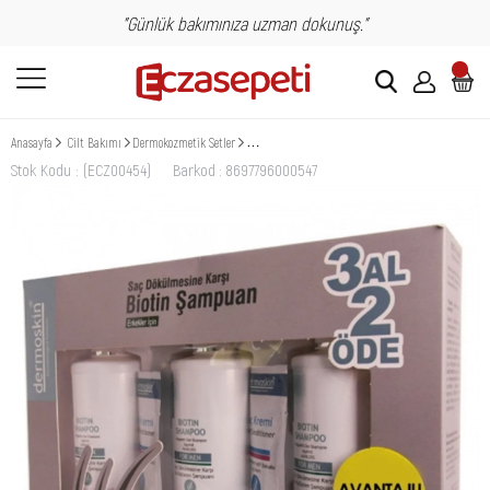
"Günlük bakımınıza uzman dokunuş."
Anasayfa
Cilt Bakımı
Dermokozmetik Setler
Dermoskin Biotin Shampoo For Men 200ml 3 Al 2 Öd
Stok Kodu
(ECZ00454)
Barkod
:
8697796000547