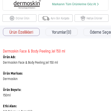
Markanın Tüm Ürünlerine Göz At
Orjinal Ürün
Aynı Gün Kargoda
Hediye Ürünler
Ürün Özellikleri
Yorumlar
(0)
Ödeme Seçen
Dermoskin Face & Body Peeling Jel 150 ml
Ürün Adı:
Dermoskin Face & Body Peeling Jel 150 ml
Ürün Markası:
Dermoskin
Ürün Boyutu:
150ml
Etki Alanı: