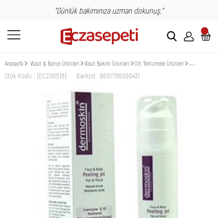
"Günlük bakımınıza uzman dokunuş."
Anasayfa
Vücut & Banyo Ürünleri
Vücut Bakım Ürünleri
Cilt Temizmele Ürünleri
Maske & Peel
Stok Kodu
(ECZ00518)
Barkod
:
8697796000431