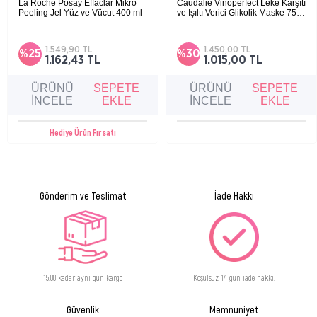
La Roche Posay Effaclar Mikro
Caudalie Vinoperfect Leke Karşıtı
Polyethylen, Panthenol, Coenzim Q10, Xanthangum, Hydroxyethyl Cellulose,
Peeling Jel Yüz ve Vücut 400 ml
ve Işıltı Verici Glikolik Maske 75
ml
Parfüm
Cildi kirden ve fazla yağdan arındırıcı mikro
peeling temizleyici jel
1.549,90 TL
1.450,00 TL
Ürün Formu
Jel
%25
%30
1.162,43 TL
1.015,00 TL
ÜRÜNÜ
SEPETE
ÜRÜNÜ
SEPETE
İNCELE
EKLE
İNCELE
EKLE
Hediye Ürün Fırsatı
Gönderim ve Teslimat
İade Hakkı
15:00 kadar aynı gün kargo
Koşulsuz 14 gün iade hakkı.
Güvenlik
Memnuniyet