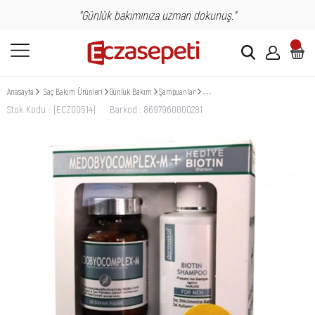
"Günlük bakımınıza uzman dokunuş."
Anasayfa
Saç Bakım Ürünleri
Günlük Bakım
Şampuanlar
Dermoskin Medobyocomplex-M +Bioti
Stok Kodu
(ECZ00514)
Barkod
:
8697960000281