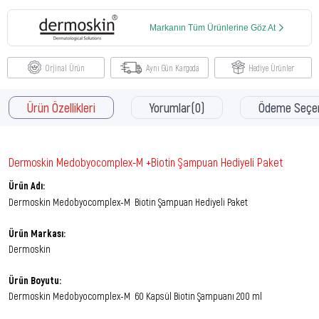
Markanın Tüm Ürünlerine Göz At
Orjinal Ürün
Aynı Gün Kargoda
Hediye Ürünler
Ürün Özellikleri
Yorumlar
(0)
Ödeme Seçen
Dermoskin Medobyocomplex-M +Biotin Şampuan Hediyeli Paket
Ürün Adı:
Dermoskin Medobyocomplex-M Biotin Şampuan Hediyeli Paket
Ürün Markası:
Dermoskin
Ürün Boyutu:
Dermoskin Medobyocomplex-M 60 Kapsül
Biotin Şampuanı 200 ml