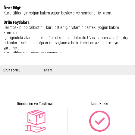
Özet Bilgi:
Kuru ciltler için yoğun bakım yapan besleyici ve nemlendirici krem.
Ürün Faydaları:
Dermoskin Topicalbiotin T, kuru ciltler için Vitamin destekli yoğun bakım
kremidir.
İçeriğindeki vitaminler ve diğer etken maddeler ile UV ışınlarının ve diğer dış
etkenlerin sebep olduğu erken yaşlanma belirtilerini en aza indirmeye
yardımcıdır.
Kuru ciltlerin kullanımına uygundur.
Uygun Cilt Tipi:
Kuru cilt.
Ürün Formu
Krem
Kullanım Şekli:
Sabah ve akşam, cildinizi temizledikten sonra Dermoskin Topicalbiotin T
kremini parmak uçlarınızla hafifçe masaj yaparak tüm cilde uygulayınız.
Ürün Bileşimi:
Water, prunus armeniaca kernel oil, tocopheryl acetate, octyldodecanol, helianthus annuus
Gönderim ve Teslimat
İade Hakkı
seed oil, panthenol, glycerin, microcrystalline wax, polglyceryl-3 diisostearate, retinyl
palmitate, polcarylamide, allantoin, biotin, magnesium sulfate, phenoxyethanol, caprylyl
glcol, benzyl alcohol, laureth-7, tetrasodium EDTA