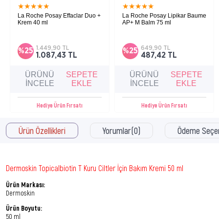
★
★
★
★
★
★
★
★
★
★
La Roche Posay Effaclar Duo +
La Roche Posay Lipikar Baume
Krem 40 ml
AP+ M Balm 75 ml
Yağlı, akneye ve cilt kusurlarına eğilimli
Çok kuru ve atopiye eğilimli cilde sahip
ciltler için sivilce ve siyah noktalara karşı
bebek, çocuk ve yetişkinler için kuruluk
etkili bakım kremi.
karşıtı nemlendirici balsam.
1.449,90 TL
649,90 TL
%25
%25
1.087,43 TL
487,42 TL
ÜRÜNÜ
SEPETE
ÜRÜNÜ
SEPETE
İNCELE
EKLE
İNCELE
EKLE
Hediye Ürün Fırsatı
Hediye Ürün Fırsatı
Ürün Özellikleri
Yorumlar
(0)
Ödeme Seçen
Dermoskin Topicalbiotin T Kuru Ciltler İçin Bakım Kremi 50 ml
Ürün Markası:
Dermoskin
Ürün Boyutu:
50 ml