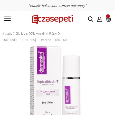
"Günlük bakımınıza uzman dokunuş."
Anasayfa
Cilt Bakımı
Cilt Nemledirici Ürünler
Dermoskin Topicalbiotin T Kuru Ciltler İçin Bakı
Stok Kodu
(ECZ00505)
Barkod
:
8697796000110