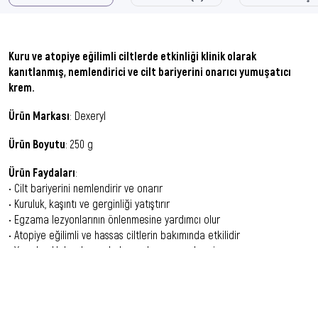
Kuru ve atopiye eğilimli ciltlerde etkinliği klinik olarak
kanıtlanmış, nemlendirici ve cilt bariyerini onarıcı yumuşatıcı
krem.
Ürün Markası
: Dexeryl
Ürün Boyutu
: 250 g
Ürün Faydaları
:
• Cilt bariyerini nemlendirir ve onarır
• Kuruluk, kaşıntı ve gerginliği yatıştırır
• Egzama lezyonlarının önlenmesine yardımcı olur
• Atopiye eğilimli ve hassas ciltlerin bakımında etkilidir
• Yapışkanlık bırakmaz, kokusuzdur ve paraben içermez
• Bebekler dahil tüm aile bireyleri için uygundur
Cilt Tipi
:
Kuru, çok kuru, atopiye eğilimli ve hassas ciltler