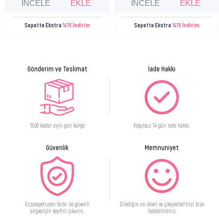
İNCELE
EKLE
İNCELE
EKLE
Sepette Ekstra
%15 İndirim
Sepette Ekstra
%15 İndirim
Gönderim ve Teslimat
İade Hakkı
15:00 kadar aynı gün kargo
Koşulsuz 14 gün iade hakkı.
Güvenlik
Memnuniyet
Eczasepeti.com farkı ile güvenli
Dilediğin an öneri ve şikayetlerinizi bize
alışverişin keyfini çıkarın.
iletebilirsiniz.