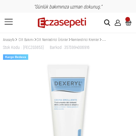
"Günlük bakımınıza uzman dokunuş."
Anasayfa
Cilt Bakımı
Cilt Nemledirici Ürünler
Nemlendirici Kremler
Dexeryl Emollient Cream 2
Stok Kodu
(FECZ03653)
Barkod
:
3573994006916
Kargo Bedava