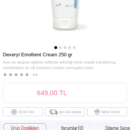
Dexeryl Emollient Cream 250 gr
Kuru ve atopiye eğilimli ciltlerde etkinliği klinik olarak kanıtlanmış,
nemlendirici ve cilt bariyerini onarıcı yumuşatıcı krem.
0.0
649,00 TL
Orjinal Ürün
Aynı Gün Kargoda
Hediye Ürünler
Ürün Özellikleri
Yorumlar
(0)
Ödeme Seçen