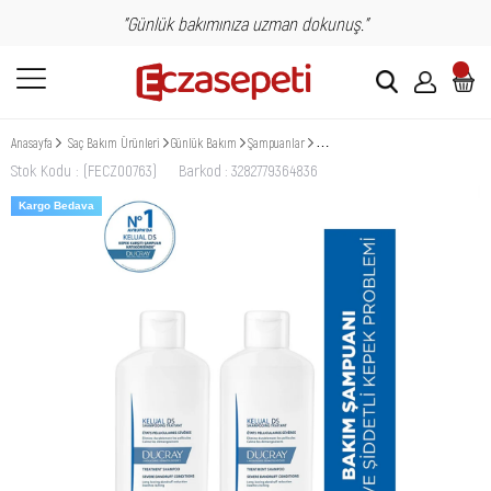
"Günlük bakımınıza uzman dokunuş."
Anasayfa
Saç Bakım Ürünleri
Günlük Bakım
Şampuanlar
Ducray KELUAL DS İnatçı ve Şiddetli 
Stok Kodu
(FECZ00763)
Barkod
:
3282779364836
Kargo Bedava