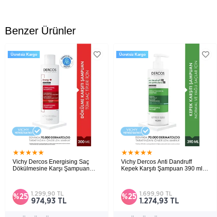
Benzer Ürünler
Ücretsiz Kargo
Ücretsiz Kargo
★
★
★
★
★
★
★
★
★
★
Vichy Dercos Energising Saç
Vichy Dercos Anti Dandruff
Dökülmesine Karşı Şampuan
Kepek Karşıtı Şampuan 390 ml -
200 ml
Normal ve Yağlı Saçlar
Saç dökülmesine karşı PP, B5 ve B6 vitamini
Normal ve yağlı saçlar için kepeğe karşı etkili
içeren, daha güçlü ve canlı saçlar için
nemlendirici ve besleyici bakım şampuanı.
tamamlayıcı şampuan.
1.299,90 TL
1.699,90 TL
%25
%25
974,93 TL
1.274,93 TL