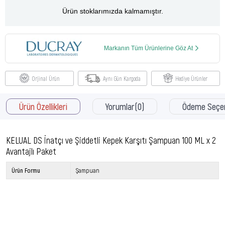
Ürün stoklarımızda kalmamıştır.
Markanın Tüm Ürünlerine Göz At
Orjinal Ürün
Aynı Gün Kargoda
Hediye Ürünler
Ürün Özellikleri
Yorumlar
(0)
Ödeme Seçen
KELUAL DS İnatçı ve Şiddetli Kepek Karşıtı Şampuan 100 ML x 2
Avantajlı Paket
Ürün Formu
Şampuan