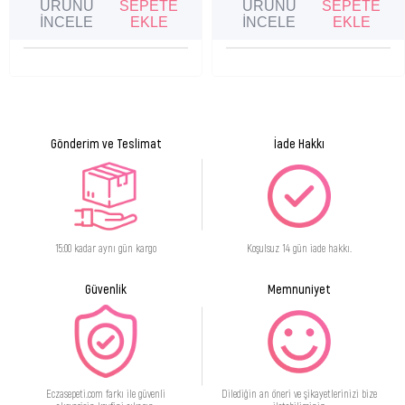
ÜRÜNÜ
SEPETE
ÜRÜNÜ
SEPETE
İNCELE
EKLE
İNCELE
EKLE
Gönderim ve Teslimat
İade Hakkı
15:00 kadar aynı gün kargo
Koşulsuz 14 gün iade hakkı.
Güvenlik
Memnuniyet
Eczasepeti.com farkı ile güvenli
Dilediğin an öneri ve şikayetlerinizi bize