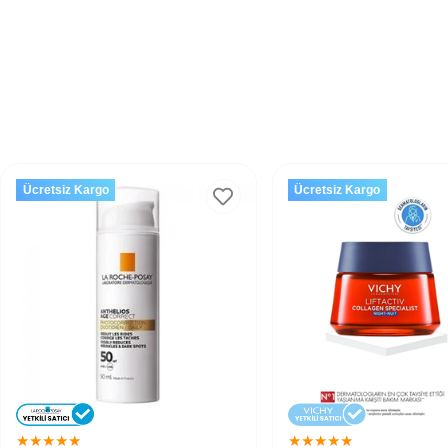
Ücretsiz Kargo
Ücretsiz Kargo
★
★
★
★
★
★
★
★
★
★