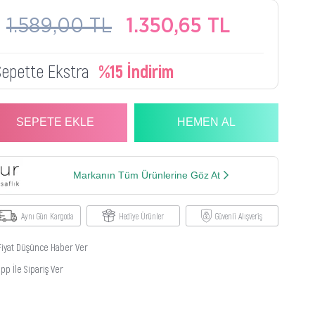
1.589,00 TL
1.350,65 TL
Sepette Ekstra
%15 İndirim
Markanın Tüm Ürünlerine Göz At
Aynı Gün Kargoda
Hediye Ürünler
Güvenli Alışveriş
Fiyat Düşünce Haber Ver
p İle Sipariş Ver