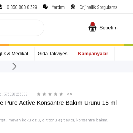
0 850 888 8 329
Yardım
Orijinallik Sorgulama
Sepetim
lık & Medikal
Gıda Takviyesi
Kampanyalar
ÜCRETSİZ Kargo Fırsatı!
d
:
3760201233009
0.0
ine Pure Active Konsantre Bakım Ürünü 15 ml
rşıtı, meyan kökü özlü, cilt tonu eşitleyici, konsantre bakım.