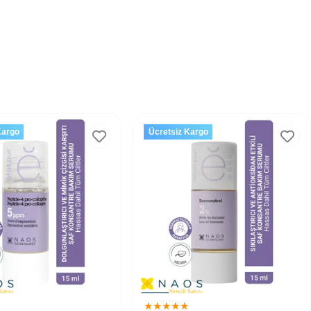
Kargo
Ücretsiz Kargo
★
★
★
★
★
★