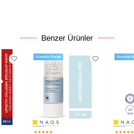
Benzer Ürünler
Ücretsiz Kargo
Ücretsiz 
★
★
★
★
★
★
★
★
★