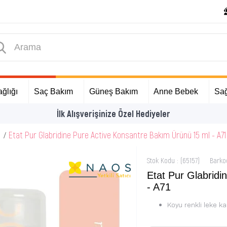
ğlığı
Saç Bakım
Güneş Bakım
Anne Bebek
Sağ
İlk Alışverişinize Özel Hediyeler
Etat Pur Glabridine Pure Active Konsantre Bakım Ürünü 15 ml - A71
Stok Kodu
(65157)
Barko
Etat Pur Glabrid
- A71
Koyu renkli leke ka