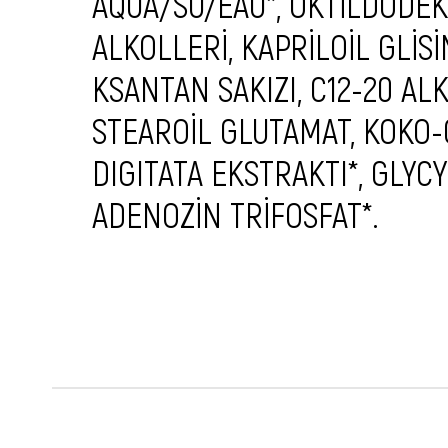
AQUA/SU/EAU*, OKTİLDODEKA
ALKOLLERİ, KAPRİLOİL GLİS
KSANTAN SAKIZI, C12-20 AL
STEAROİL GLUTAMAT, KOKO-
DIGITATA EKSTRAKTI*, GLY
ADENOZİN TRİFOSFAT*.