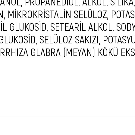
NOL, PROPANEDİOL, ALKOL, SİLİKA,
İN, MİKROKRİSTALİN SELÜLOZ, POTA
KİL GLUKOSİD, SETEARİL ALKOL, SO
GLUKOSİD, SELÜLOZ SAKIZI, POTASY
CYRRHIZA GLABRA (MEYAN) KÖKÜ EKS