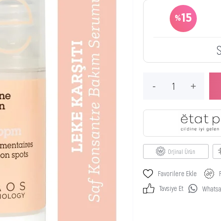
15
Orjinal Ürün
Favorilere Ekle
Tavsiye Et
Whatsap