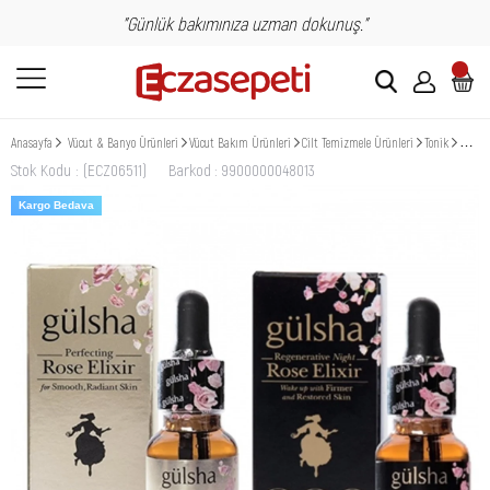
"Günlük bakımınıza uzman dokunuş."
Anasayfa
Vücut & Banyo Ürünleri
Vücut Bakım Ürünleri
Cilt Temizmele Ürünleri
Tonik
Gülsha
Stok Kodu
(ECZ06511)
Barkod
:
9900000048013
Kargo Bedava