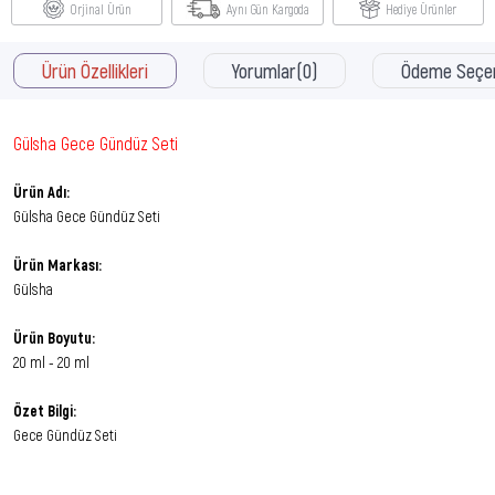
Orjinal Ürün
Aynı Gün Kargoda
Hediye Ürünler
Ürün Özellikleri
Yorumlar
(0)
Ödeme Seçen
Gülsha Gece Gündüz Seti
Ürün Adı:
Gülsha Gece Gündüz Seti
Ürün Markası:
Gülsha
Ürün Boyutu:
20 ml - 20 ml
Özet Bilgi:
Gece Gündüz Seti
Ürün Faydaları: