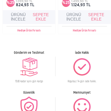
hareketlerle cildinize masaj yaparak yedirin.Yüzünüz, boynunuz ve dekolte
1.099,90 TL
1.499,90 TL
%25
%25
yumuşaklık hissi sağlar, sabun ve alkol
824,93 TL
1.124,93 TL
bölgenize uygulamayı unutmayın.Gece boyunca cildin kendini ||| süreçleri ile
içermeyen formülüyle günlük kullanıma
uygundur.
sinerji içinde etki etmesi için akşamları kullanın.Tüm cilt tiplerine uygundur.
ÜRÜNÜ
SEPETE
ÜRÜNÜ
SEPETE
Harici kullanım içindir.
İNCELE
EKLE
İNCELE
EKLE
Hediye Ürün Fırsatı
Hediye Ürün Fırsatı
Gönderim ve Teslimat
İade Hakkı
15:00 kadar aynı gün kargo
Koşulsuz 14 gün iade hakkı.
Güvenlik
Memnuniyet