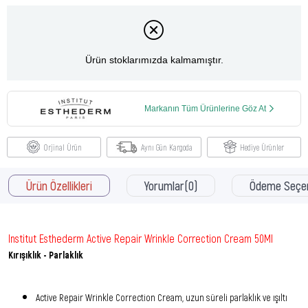
Ürün stoklarımızda kalmamıştır.
Markanın Tüm Ürünlerine Göz At
Orjinal Ürün
Aynı Gün Kargoda
Hediye Ürünler
Ürün Özellikleri
Yorumlar
(0)
Ödeme Seçen
Institut Esthederm Active Repair Wrinkle Correction Cream 50Ml
Kırışıklık - Parlaklık
Active Repair Wrinkle Correction Cream, uzun süreli parlaklık ve ışıltı