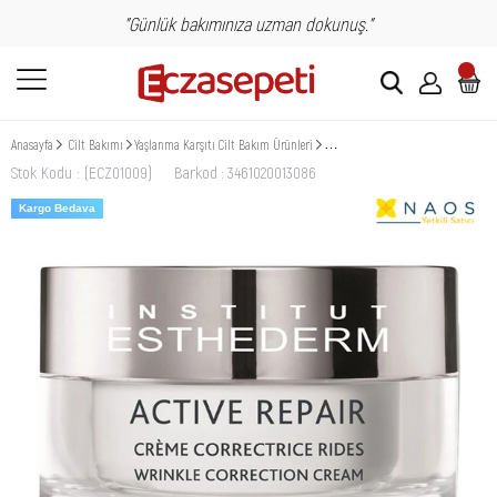
"Günlük bakımınıza uzman dokunuş."
Anasayfa
Cilt Bakımı
Yaşlanma Karşıtı Cilt Bakım Ürünleri
Institut Esthederm Active Repair An
Stok Kodu
(ECZ01009)
Barkod
:
3461020013086
Kargo Bedava