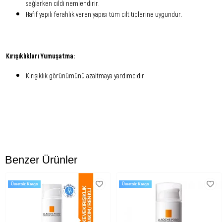
sağlarken cildi nemlendirir.
Hafif yapılı ferahlık veren yapısı tüm cilt tiplerine uygundur.
Kırışıklıkları Yumuşatma:
Kırışıklık görünümünü azaltmaya yardımcıdır.
SONUÇ:
İlk kullanımdan itibaren cilt parlaklığı sağlanır.
Düzenli kullanım sonucu cildin güçlendiği gözlemlenebilir.
Cilt yüzeyinde daha sıkı, yumuşak ve parlak olmasına yardımcı olur.
Benzer Ürünler
Kullanım Şekli:
Ücretsiz Kargo
Ücretsiz Kargo
Sabah ve/veya akşam temizlenmiş yüz ve boyun bölgesine tek başına ya