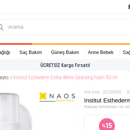
ğlığı
Saç Bakım
Güneş Bakım
Anne Bebek
Sağ
İlk Alışverişinize Özel Hediyeler
eyici
Institut Esthederm Esthe White Cleansing Foam 150 ml
Stok Kodu
(ECZ00979)
B
Institut Esthede
Makyajı temizleyen ve cild
15