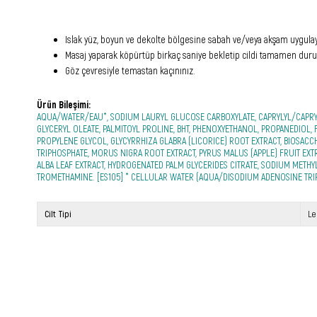
Islak yüz, boyun ve dekolte bölgesine sabah ve/veya akşam uygulay
Masaj yaparak köpürtüp birkaç saniye bekletip cildi tamamen durul
Göz çevresiyle temastan kaçınınız.
Ürün Bileşimi:
AQUA/WATER/EAU*, SODIUM LAURYL GLUCOSE CARBOXYLATE, CAPRYLYL/CAPRY
GLYCERYL OLEATE, PALMITOYL PROLINE, BHT, PHENOXYETHANOL, PROPANEDIOL,
PROPYLENE GLYCOL, GLYCYRRHIZA GLABRA (LICORICE) ROOT EXTRACT, BIOSAC
TRIPHOSPHATE, MORUS NIGRA ROOT EXTRACT, PYRUS MALUS (APPLE) FRUIT EXTR
ALBA LEAF EXTRACT, HYDROGENATED PALM GLYCERIDES CITRATE, SODIUM METHYL
TROMETHAMINE. [ES105] * CELLULAR WATER (AQUA/DISODIUM ADENOSINE TR
Cilt Tipi
Le