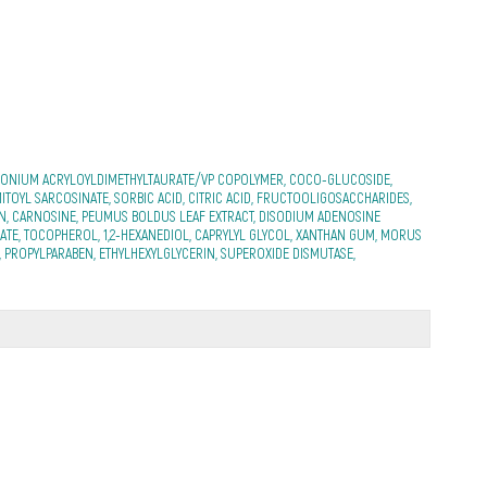
MMONIUM ACRYLOYLDIMETHYLTAURATE/VP COPOLYMER, COCO-GLUCOSIDE,
TOYL SARCOSINATE, SORBIC ACID, CITRIC ACID, FRUCTOOLIGOSACCHARIDES,
IN, CARNOSINE, PEUMUS BOLDUS LEAF EXTRACT, DISODIUM ADENOSINE
NATE, TOCOPHEROL, 1,2-HEXANEDIOL, CAPRYLYL GLYCOL, XANTHAN GUM, MORUS
E, PROPYLPARABEN, ETHYLHEXYLGLYCERIN, SUPEROXIDE DISMUTASE,