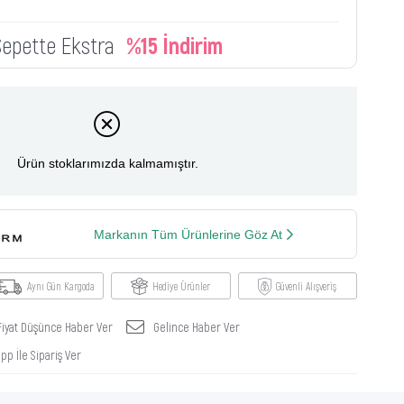
Sepette Ekstra
%15 İndirim
Ürün stoklarımızda kalmamıştır.
Markanın Tüm Ürünlerine Göz At
Aynı Gün Kargoda
Hediye Ürünler
Güvenli Alışveriş
Fiyat Düşünce Haber Ver
Gelince Haber Ver
p İle Sipariş Ver