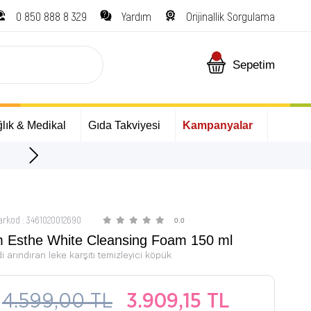
0 850 888 8 329
Yardım
Orijinallik Sorgulama
Sepetim
lık & Medikal
Gıda Takviyesi
Kampanyalar
ÜCRETSİZ Kargo Fırsa
arkod
:
3461020012690
0.0
rm Esthe White Cleansing Foam 150 ml
i arındıran leke karşıtı temizleyici köpük
4.599,00 TL
3.909,15 TL