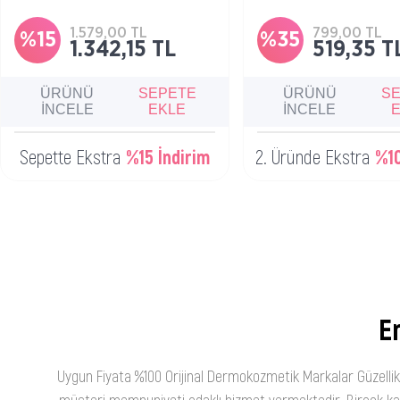
makyajdan arındırıcı ve nemlendirici
temizleyici
temizleyici jel
1.579,00 TL
799,00 TL
%15
%35
1.342,15 TL
519,35 T
ÜRÜNÜ
SEPETE
ÜRÜNÜ
S
İNCELE
EKLE
İNCELE
Sepette Ekstra
%15 İndirim
2. Üründe Ekstra
%10
En
Uygun Fiyata %100 Orijinal Dermokozmetik Markalar Güzellik
müşteri memnuniyeti odaklı hizmet vermektedir. Birçok kateg