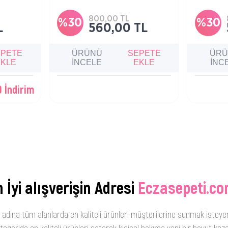
sabitleyici
nemlendirir
çıkaran ba
800,00 TL
%30
%30
L
560,00 TL
EPETE
ÜRÜNÜ
SEPETE
ÜR
EKLE
İNCELE
EKLE
İNC
 İndirim
 İyi alışverişin Adresi
Eczasepeti.co
 adına tüm alanlarda en kaliteli ürünleri müşterilerine sunmak isteye
oride en kaliteli ürünleri satarak kişisel bakıma yeni bir boyut kaza