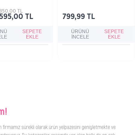
ken makyajı etkili şekilde
geliştirilmiş tonik, cildi kirden ve fazla
kım sütüdür.
yağdan arındırırken nem dengesini
korur ve gözeneklerin küçülmesine
850,00 TL
yardımcı olur.
595,00 TL
799,99 TL
ÜNÜ
SEPETE
ÜRÜNÜ
SEPETE
ELE
EKLE
İNCELE
EKLE
m!
n firmamız sürekli olarak ürün yelpazesini genişletmekte ve
ndırıyoruz. Bu kategoriler arasında yer alan belki de en çok