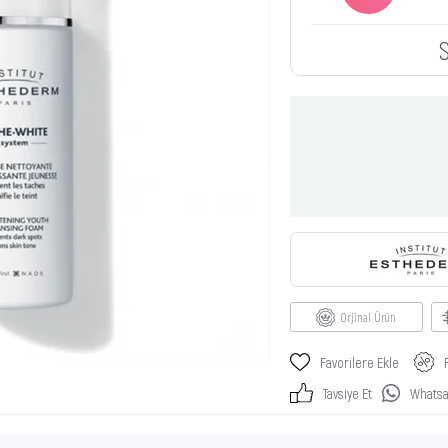
Orjinal Ürün
Favorilere Ekle
Tavsiye Et
Whatsap