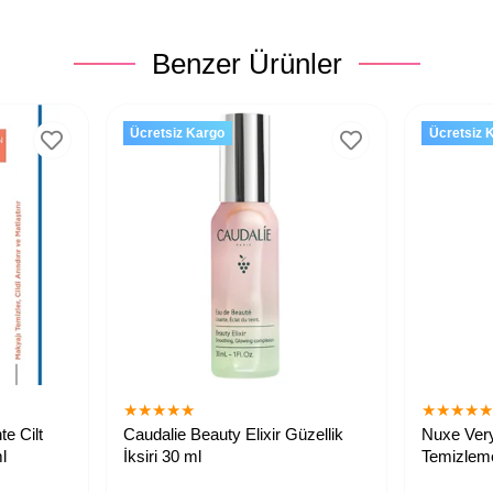
Benzer Ürünler
Ücretsiz Kargo
Ücretsiz 
★
★
★
★
★
★
★
★
★
e Cilt
Caudalie Beauty Elixir Güzellik
Nuxe Ver
l
İksiri 30 ml
Temizlem
munda
Cilt tonu düzenleyici ve makyaj
Cildi nazi