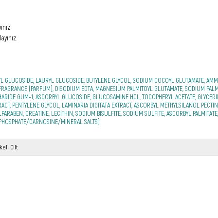
ınız.
ayınız.
L GLUCOSIDE, LAURYL GLUCOSIDE, BUTYLENE GLYCOL, SODIUM COCOYL GLUTAMATE, A
 FRAGRANCE (PARFUM), DISODIUM EDTA, MAGNESIUM PALMITOYL GLUTAMATE, SODIUM PALMI
CHARIDE GUM-1, ASCORBYL GLUCOSIDE, GLUCOSAMINE HCL, TOCOPHERYL ACETATE, GLYCER
ACT, PENTYLENE GLYCOL, LAMINARIA DIGITATA EXTRACT, ASCORBYL METHYLSILANOL PECTI
PARABEN, CREATINE, LECITHIN, SODIUM BISULFITE, SODIUM SULFITE, ASCORBYL PALMITAT
IPHOSPHATE/CARNOSINE/MINERAL SALTS)
keli Cilt