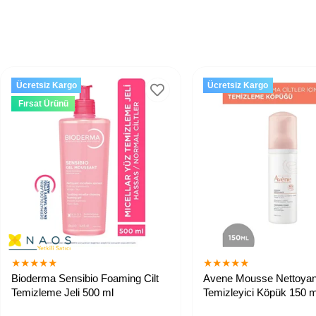
Ücretsiz Kargo
Ücretsiz Kargo
Fırsat Ürünü
★
★
★
★
★
★
★
★
★
★
Bioderma Sensibio Foaming Cilt
Avene Mousse Nettoyant
Temizleme Jeli 500 ml
Temizleyici Köpük 150 m
Hassas ciltler için, cildi temizleyici,
Yüz ve göz için köpük for