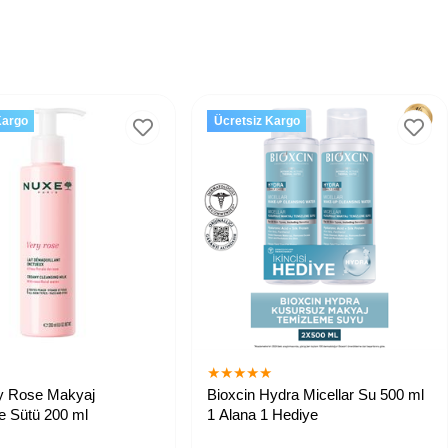
Kargo
Ücretsiz Kargo
★
★
★
★
★
★
y Rose Makyaj
Bioxcin Hydra Micellar Su 500 ml
e Sütü 200 ml
1 Alana 1 Hediye
kçe temizler ve
Hassas dahil tüm cilt tipleri için