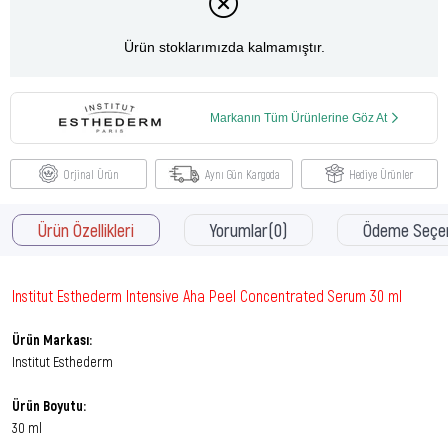
Ürün stoklarımızda kalmamıştır.
Markanın Tüm Ürünlerine Göz At
Orjinal Ürün
Aynı Gün Kargoda
Hediye Ürünler
Ürün Özellikleri
Yorumlar
(0)
Ödeme Seçen
Institut Esthederm Intensive Aha Peel Concentrated Serum 30 ml
Ürün Markası:
Institut Esthederm
Ürün Boyutu:
30 ml