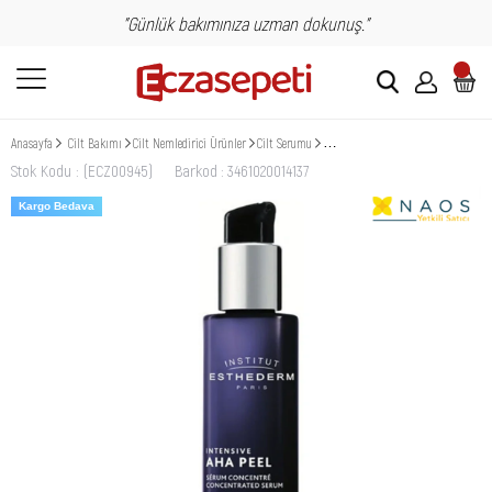
"Günlük bakımınıza uzman dokunuş."
Anasayfa
Cilt Bakımı
Cilt Nemledirici Ürünler
Cilt Serumu
Institut Esthederm Intensive Aha P
Stok Kodu
(ECZ00945)
Barkod
:
3461020014137
Kargo Bedava