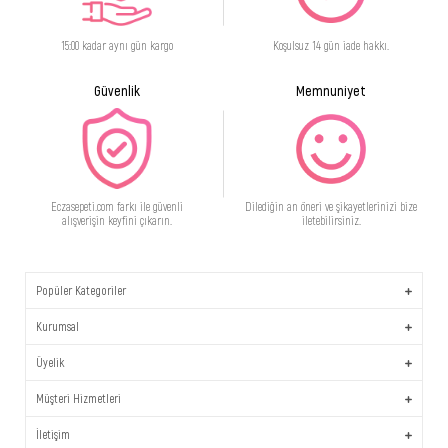
15:00 kadar aynı gün kargo
Koşulsuz 14 gün iade hakkı.
Güvenlik
Memnuniyet
Eczasepeti.com farkı ile güvenli
Dilediğin an öneri ve şikayetlerinizi bize
alışverişin keyfini çıkarın.
iletebilirsiniz.
Popüler Kategoriler
Kurumsal
Üyelik
Müşteri Hizmetleri
İletişim