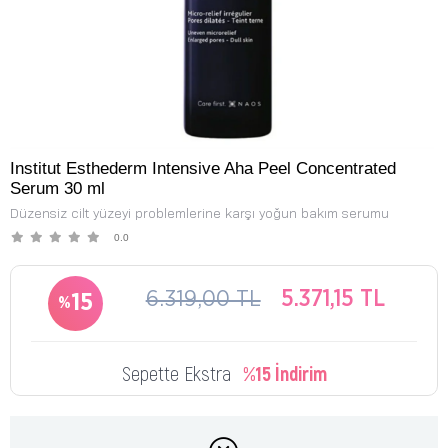
Institut Esthederm Intensive Aha Peel Concentrated
Serum 30 ml
Düzensiz cilt yüzeyi problemlerine karşı yoğun bakım serumu
0.0
6.319,00 TL
5.371,15 TL
15
Sepette Ekstra
%15 İndirim