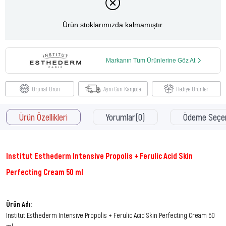
Ürün stoklarımızda kalmamıştır.
Markanın Tüm Ürünlerine Göz At
Orjinal Ürün
Aynı Gün Kargoda
Hediye Ürünler
Ürün Özellikleri
Yorumlar
(0)
Ödeme Seçen
Institut Esthederm Intensive Propolis + Ferulic Acid Skin
Perfecting Cream 50 ml
Ürün Adı:
Institut Esthederm Intensive Propolis + Ferulic Acid Skin Perfecting Cream 50