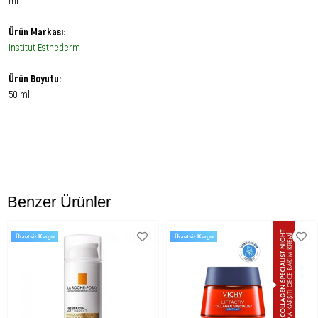
ml
Ürün Markası:
Institut Esthederm
Ürün Boyutu:
50 ml
Özet Bilgi:
Cildi matlaştırmaya yardımcı krem.
Ürün Faydaları:
Benzer Ürünler
Karma ve yağlı ciltler için uygundur.
Ücretsiz Kargo
Ücretsiz Kargo
Cildi matlaştırmaya ve kırışıklık karşıtı bakım sağlamaya yardımcı krem.
Hafif ve yağsız bir yapıya sahiptir.