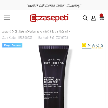
"Günlük bakımınıza uzman dokunuş."
Anasayfa
Cilt Bakımı
Yaşlanma Karşıtı Cilt Bakım Ürünleri
Institut Esthederm Intensive Propoli
Stok Kodu
(ECZ00936)
Barkod
:
3461023492178
Kargo Bedava