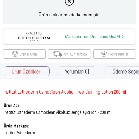
Ürün stoklarımızda kalmamıştır.
Markanın Tüm Ürünlerine Göz At
Orjinal Ürün
Aynı Gün Kargoda
Hediye Ürünler
Ürün Özellikleri
Yorumlar
(0)
Ödeme Seçen
Institut Esthederm OsmoClean Alcohol Free Calming Lotion 200 ml
Ürün Adı:
Institut Esthederm OsmoClean Alkolsüz Dengeleyici Tonik 200 ml
Ürün Markası:
Institut Esthederm