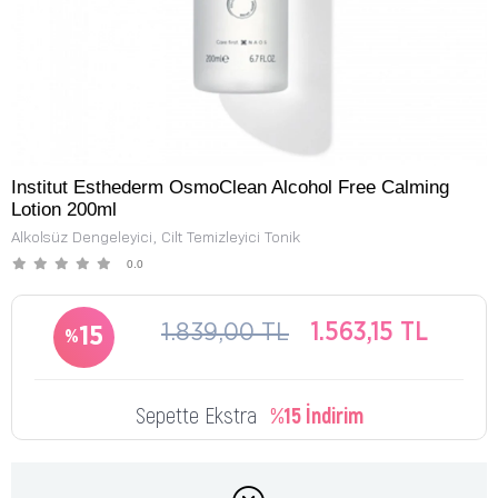
Institut Esthederm OsmoClean Alcohol Free Calming
Lotion 200ml
Alkolsüz Dengeleyici, Cilt Temizleyici Tonik
0.0
1.839,00 TL
1.563,15 TL
15
Sepette Ekstra
%15 İndirim