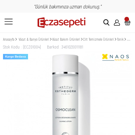
"Günlük bakımınıza uzman dokunuş."
Anasayfa
Vücut & Banyo Ürünleri
Vücut Bakım Ürünleri
Cilt Temizmele Ürünleri
Tonik
Instit
Stok Kodu
(ECZ01004)
Barkod
:
3461020011181
Kargo Bedava