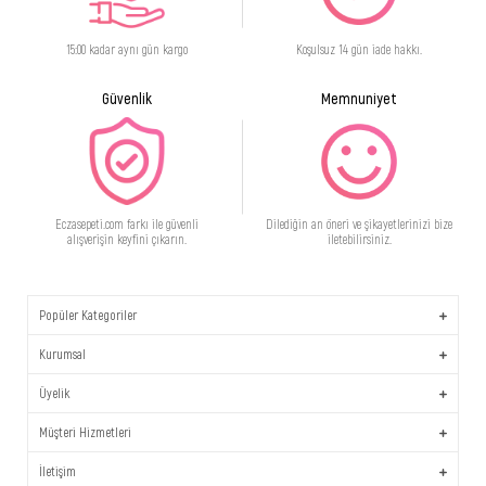
15:00 kadar aynı gün kargo
Koşulsuz 14 gün iade hakkı.
Güvenlik
Memnuniyet
Eczasepeti.com farkı ile güvenli
Dilediğin an öneri ve şikayetlerinizi bize
alışverişin keyfini çıkarın.
iletebilirsiniz.
Popüler Kategoriler
Kurumsal
Üyelik
Müşteri Hizmetleri
İletişim