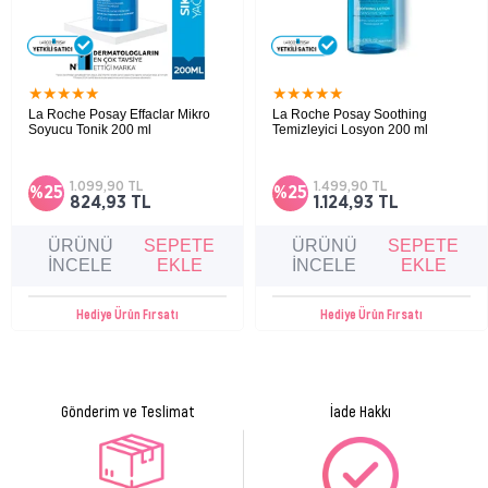
EXTRACT, PENTYLENE GLYCOL, FUCOSE, 1,2-HEXANEDIOL, CAPRYLYL GLYCOL, XANTHAN GUM.
[ES026] * CELLULAR WATER (AQUA/DISODIUM ADENOSINE
TRIPHOSPHATE/CARNOSINE/MINERAL SALTS)
★
★
★
★
★
★
★
★
★
★
Cilt Tipi
Yağlı Cilt
La Roche Posay Effaclar Mikro
La Roche Posay Soothing
Soyucu Tonik 200 ml
Temizleyici Losyon 200 ml
Yağlı ve akneye eğilim gösteren ciltler için
Hassas ciltler için geliştirilen bu nazik
geliştirilmiş arındırıcı, gözenek sıkılaştırıcı
temizleyici losyon, cildi makyaj ve
ve mikro soyucu etkili tonik.
kalıntılardan arındırırken ferahlık ve
1.099,90 TL
1.499,90 TL
%25
%25
yumuşaklık hissi sağlar, sabun ve alkol
824,93 TL
1.124,93 TL
içermeyen formülüyle günlük kullanıma
uygundur.
ÜRÜNÜ
SEPETE
ÜRÜNÜ
SEPETE
İNCELE
EKLE
İNCELE
EKLE
Hediye Ürün Fırsatı
Hediye Ürün Fırsatı
Gönderim ve Teslimat
İade Hakkı