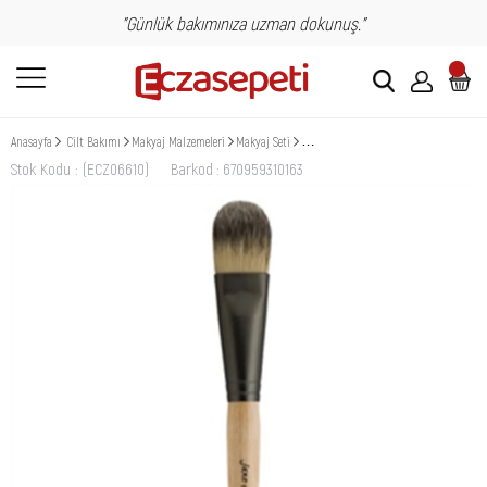
"Günlük bakımınıza uzman dokunuş."
Anasayfa
Cilt Bakımı
Makyaj Malzemeleri
Makyaj Seti
Jane Iredale Foundation Brush- Fondöten
Stok Kodu
(ECZ06610)
Barkod
:
670959310163