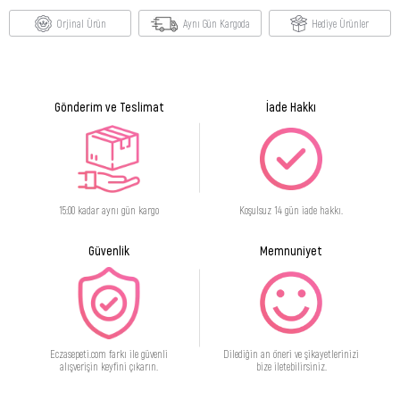
Orjinal Ürün
Aynı Gün Kargoda
Hediye Ürünler
Gönderim ve Teslimat
İade Hakkı
15:00 kadar aynı gün kargo
Koşulsuz 14 gün iade hakkı.
Güvenlik
Memnuniyet
Eczasepeti.com farkı ile güvenli
Dilediğin an öneri ve şikayetlerinizi
alışverişin keyfini çıkarın.
bize iletebilirsiniz.