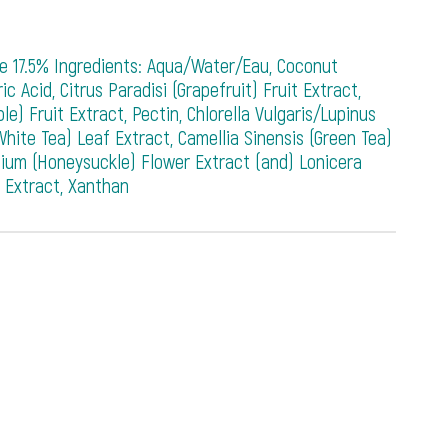
de 17.5% Ingredients: Aqua/Water/Eau, Coconut
 Acid, Citrus Paradisi (Grapefruit) Fruit Extract,
e) Fruit Extract, Pectin, Chlorella Vulgaris/Lupinus
hite Tea) Leaf Extract, Camellia Sinensis (Green Tea)
olium (Honeysuckle) Flower Extract (and) Lonicera
 Extract, Xanthan