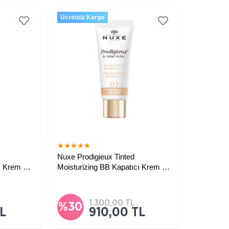
Ücretsiz Kargo
★
★
★
★
★
Nuxe Prodigieux Tinted
ı Krem 02
Moisturizing BB Kapatıcı Krem 01
Light 30 ml
dımcı
Cilt tonunu eşitlemeye yardımcı
olurken cildi yoğun şekilde
i renkli BB
nemlendiren renkli BB kremdir.
1.300,00 TL
%30
L
910,00 TL