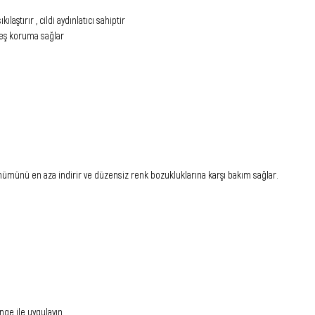
laştırır , cildi aydınlatıcı sahiptir
güneş koruma sağlar
rünümünü en aza indirir ve düzensiz renk bozukluklarına karşı bakım sağlar.
nge ile uygulayın.