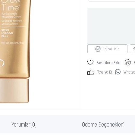
Orjinal Ürün
Favorilere Ekle
Tavsiye Et
Whatsap
Yorumlar
(0)
Ödeme Seçenekleri