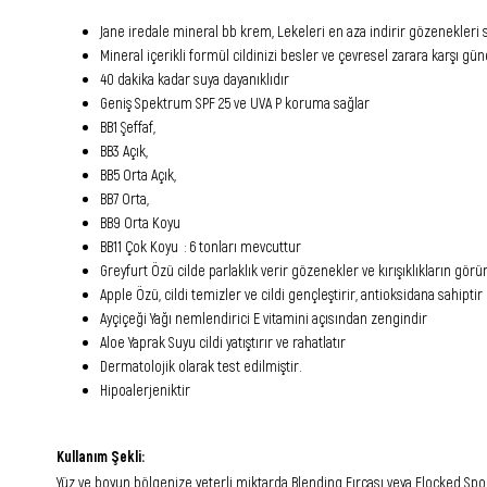
Jane iredale mineral bb krem, Lekeleri en aza indirir gözenekleri sıkı
Mineral içerikli formül cildinizi besler ve çevresel zarara karşı 
40 dakika kadar suya dayanıklıdır
G
eniş Spektrum SPF 25 ve UVA P koruma sağlar
BB1 Şeffaf,
BB3 Açık,
BB5 Orta Açık,
BB7 Orta,
BB9 Orta Koyu
BB11
Çok Koyu : 6 tonları mevcuttur
Greyfurt Özü cilde parlaklık verir gözenekler ve kırışıklıkların gö
Apple Özü, cildi temizler ve cildi gençleştirir, antioksidana sahiptir
Ayçiçeği Yağı nemlendirici E vitamini açısından zengindir
Aloe Yaprak Suyu cildi yatıştırır ve rahatlatır
Dermatolojik olarak test edilmiştir.
Hipoalerjeniktir
Kullanım Şekli:
Yüz ve boyun bölgenize yeterli miktarda Blending Fırçası veya Flocked Spo