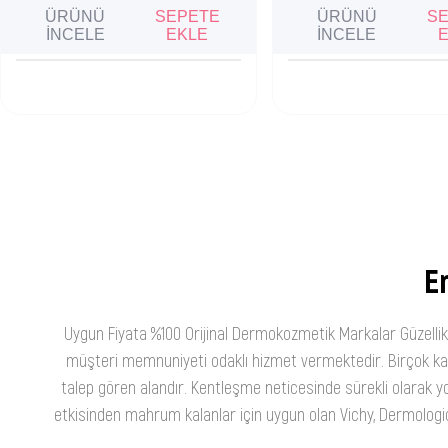
ÜRÜNÜ
SEPETE
ÜRÜNÜ
S
İNCELE
EKLE
İNCELE
En
Uygun Fiyata %100 Orijinal Dermokozmetik Markalar Güzellik
müşteri memnuniyeti odaklı hizmet vermektedir. Birçok kateg
talep gören alandır. Kentleşme neticesinde sürekli olarak yo
etkisinden mahrum kalanlar için uygun olan Vichy, Dermologica