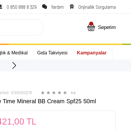
0 850 888 8 329
Yardım
Orijinallik Sorgulama
Sepetim
lık & Medikal
Gıda Takviyesi
Kampanyalar
ÜCRETSİZ Kargo Fırsatı!
arkod
:
670959112378
0.0
w Time Mineral BB Cream Spf25 50ml
421,00 TL