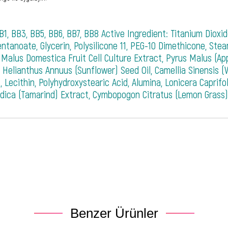
1, BB3, BB5, BB6, BB7, BB8 Active Ingredient: Titanium Dioxi
noate, Glycerin, Polysilicone 11, PEG-10 Dimethicone, Stearic
Malus Domestica Fruit Cell Culture Extract, Pyrus Malus (Appl
Helianthus Annuus (Sunflower) Seed Oil, Camellia Sinensis (W
 Lecithin, Polyhydroxystearic Acid, Alumina, Lonicera Caprif
ndica (Tamarind) Extract, Cymbopogon Citratus (Lemon Grass)
Benzer Ürünler