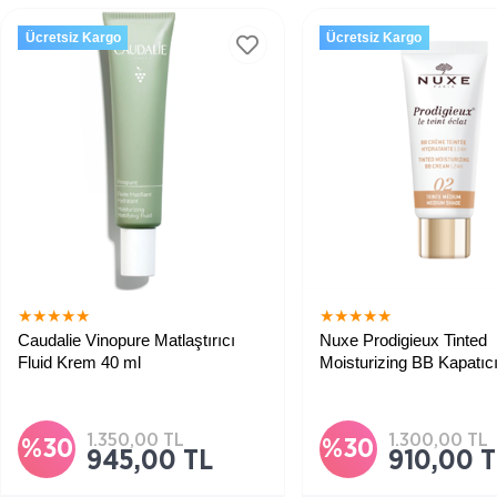
Ücretsiz Kargo
Ücretsiz Kargo
★
★
★
★
★
★
★
★
★
★
Caudalie Vinopure Matlaştırıcı
Nuxe Prodigieux Tinted
Fluid Krem 40 ml
Moisturizing BB Kapatıc
Medium 30 ml
Cilt tonunu eşitlemeye yar
olurken cildi yoğun şekilde
nemlendiren, aydınlık bitişl
kremdir.
1.350,00 TL
1.300,00 TL
%30
%30
945,00 TL
910,00 T