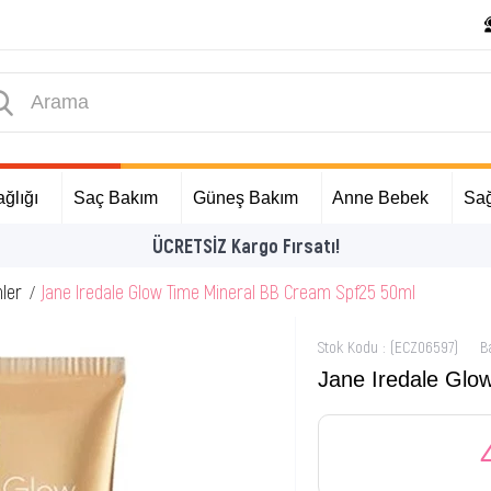
ğlığı
Saç Bakım
Güneş Bakım
Anne Bebek
Sağ
İlk Alışverişinize Özel Hediyeler
ler
Jane Iredale Glow Time Mineral BB Cream Spf25 50ml
Stok Kodu
(ECZ06597)
B
Jane Iredale Glo