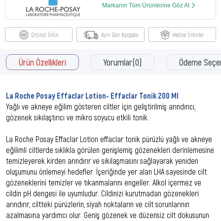
Markanın Tüm Ürünlerine Göz At
Orjinal Ürün
Aynı Gün Kargoda
Hediye Ürünler
Ürün Özellikleri
Yorumlar
(0)
Ödeme Seçen
La Roche Posay Effaclar Lotion- Effaclar Tonik 200 Ml
Yağlı ve akneye eğilim gösteren ciltler için geliştirilmiş arındırıcı,
gözenek sıkılaştırıcı ve mikro soyucu etkili tonik.
La Roche Posay Effaclar Lotion effaclar tonik pürüzlü yağlı ve akneye
eğilimli ciltlerde sıklıkla görülen genişlemiş gözenekleri derinlemesine
temizleyerek kirden arındırır ve sıkılaşmasını sağlayarak yeniden
oluşumunu önlemeyi hedefler. İçeriğinde yer alan LHA sayesinde cilt
gözeneklerini temizler ve tıkanmalarını engeller. Alkol içermez ve
cildin pH dengesi ile uyumludur. Cildinizi kurutmadan gözenekleri
arındırır, ciltteki pürüzlerin, siyah noktaların ve cilt sorunlarının
azalmasına yardımcı olur. Geniş gözenek ve düzensiz cilt dokusunun