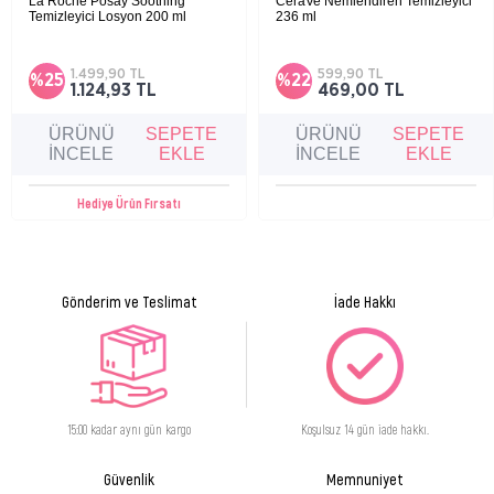
La Roche Posay Soothing
CeraVe Nemlendiren Temizleyici
Ürün Formu
Tonik
Temizleyici Losyon 200 ml
236 ml
Hassas ciltler için geliştirilen bu nazik
Normal ve kuru cilde sahip çocuk ve
temizleyici losyon, cildi makyaj ve
yetişkinler için cilt bariyerine zarar vermeyen
kalıntılardan arındırırken ferahlık ve
nemlendirici temizleyici.
1.499,90 TL
599,90 TL
%25
%22
yumuşaklık hissi sağlar, sabun ve alkol
1.124,93 TL
469,00 TL
içermeyen formülüyle günlük kullanıma
uygundur.
ÜRÜNÜ
SEPETE
ÜRÜNÜ
SEPETE
İNCELE
EKLE
İNCELE
EKLE
Hediye Ürün Fırsatı
Gönderim ve Teslimat
İade Hakkı
15:00 kadar aynı gün kargo
Koşulsuz 14 gün iade hakkı.
Güvenlik
Memnuniyet