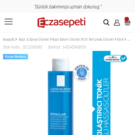
"Günlük bakımınıza uzman dokunuş."
Anasayfa
Vücut & Banyo Ürünleri
Vücut Bakım Ürünleri
Cilt Temizmele Ürünleri
Tonik
La Roc
Stok Kodu
(ECZ00006)
Barkod
:
3433422408159
Kargo Bedava