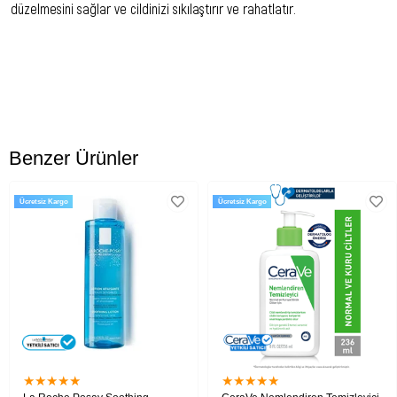
düzelmesini sağlar ve cildinizi sıkılaştırır ve rahatlatır.
Kullanım Önerisi:
Cildinizi Effaclar Jel ile temizleyip kuruladıktan sonra Effaclar Tonik’i
bir parça pamuğa dökerek cildinize nazikçe uygulayınız.
Göz
çevresine uygulamayınız ve göz ile temas halinde bol suyla yıkayınız.
Uygun Cilt Tipi:
Benzer Ürünler
Yağlı ve akneye eğilim gösteren ciltler.
Karma ciltler.
Ücretsiz Kargo
Ücretsiz Kargo
Ürün İçeriği:
WATER AQUA, ALCOHOL DENAT., GLYCERİN, SODİUM CİTRATE, PROPYLENE
GLYCOL, PEG-60 HYDROGENATED CASTOR OİL, DİSODİUM EDTA, CAPRYLOYL
SALİCYLİC ACİD, CİTRİC ACİD, SALİCYLİC ACİD, PARFUM / FRAGRANCE.
★
★
★
★
★
★
★
★
★
★