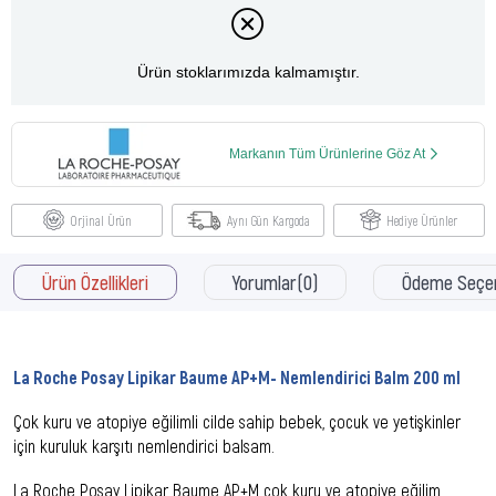
Ürün stoklarımızda kalmamıştır.
Markanın Tüm Ürünlerine Göz At
Orjinal Ürün
Aynı Gün Kargoda
Hediye Ürünler
Ürün Özellikleri
Yorumlar
(0)
Ödeme Seçen
La Roche Posay Lipikar Baume AP+M- Nemlendirici Balm 200 ml
Çok kuru ve atopiye eğilimli cilde sahip bebek, çocuk ve yetişkinler
için kuruluk karşıtı nemlendirici balsam.
La Roche Posay Lipikar Baume AP+M çok kuru ve atopiye eğilim