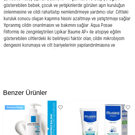
gösterebilen bebek, çocuk ve yetişkinlerde görülen aşırı kuruluğun
önlenmesine ve cildi rahatlatıp nemlendirmeye yardımcı olur. Ciltteki
kuruluk sonucu oluşan kaşınma hissini azaltmayı ve yatıştırmayı sağlar.
Yıpranmış cildin onarılmasını ve bakımını sağlar. Aqua Posae
Filiformis ile zenginleştirilen Lipikar Baume AP+ ile atopiye eğilim
gösterebilen ciltlerdeki iki belirleyici faktör olan, cildin mikrobiyom
dengesini korumaya ve cilt bariyelerinin yapılandırılmasına ve
korunmasına yardımcı olur. İçeriğinde yer alan Niacinamide ve Shea
Yağı ile cildi derinlemesine nemlendirir. Cilt yüzeyinde yağlı ve
yapışkan bir his bırakmaz. Parfüm ve paraben içermez.
Kullanım Önerisi:
Bebek, çocuk ve yetişkinlerin yüz ve/veya vücutta rahatsızlık görülen
Benzer Ürünler
çok kuru noktalara günde 1 defa uygulayınız. Lpikar Syndet gibi sabun
içermeyen bir ürün ile temizlenmiş ciltte uygulanmasını tavsiye ederiz.
Ücretsiz Kargo
Uygun Cilt Tipi:
Çok kuru ve atopiye eğilimli ciltler.