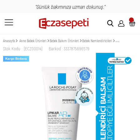
"Günlük bakımınıza uzman dokunuş."
Anasayfa
Anne Bebek Ürünleri
Bebek Bakım Ürünleri
Bebek Nemlendiricileri
La Roche Posay L
Stok Kodu
(ECZ00014)
Barkod
:
3337875696579
Kargo Bedava