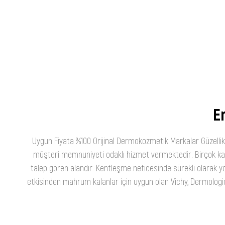
En
Uygun Fiyata %100 Orijinal Dermokozmetik Markalar Güzellik
müşteri memnuniyeti odaklı hizmet vermektedir. Birçok kateg
talep gören alandır. Kentleşme neticesinde sürekli olarak yo
etkisinden mahrum kalanlar için uygun olan Vichy, Dermologica