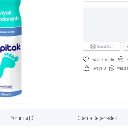
Orjinal Ürün
Favorilere Ekle
Tavsiye Et
Whatsap
Yorumlar
(0)
Ödeme Seçenekleri