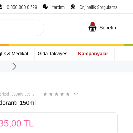
0 850 888 8 329
Yardım
Orijinallik Sorgulama
Sepetim
lık & Medikal
Gıda Takviyesi
Kampanyalar
ÜCRETSİZ Kargo Fırsatı!
arkod
:
8691091035112
0.0
dorantı 150ml
35,00 TL