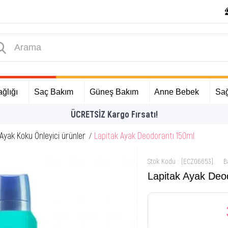
ğlığı
Saç Bakım
Güneş Bakım
Anne Bebek
Sağ
İlk Alışverişinize Özel Hediyeler
Ayak Koku Önleyici ürünler
Lapitak Ayak Deodorantı 150ml
Stok Kodu
(ECZ06653)
B
Lapitak Ayak Deo