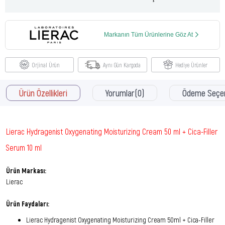
Markanın Tüm Ürünlerine Göz At
Orjinal Ürün
Aynı Gün Kargoda
Hediye Ürünler
Ürün Özellikleri
Yorumlar
(0)
Ödeme Seçen
Lierac Hydragenist Oxygenating Moisturizing Cream 50 ml + Cica-Filler
Serum 10 ml
Ürün Markası:
Lierac
Ürün Faydaları:
Lierac Hydragenist Oxygenating Moisturizing Cream 50ml + Cica-Filler