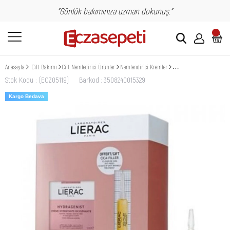
"Günlük bakımınıza uzman dokunuş."
Anasayfa
Cilt Bakımı
Cilt Nemledirici Ürünler
Nemlendirici Kremler
Lierac Hydragenist Oxygen
Stok Kodu
(ECZ05119)
Barkod
:
3508240015329
Kargo Bedava