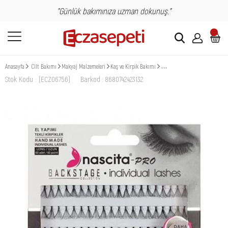
"Günlük bakımınıza uzman dokunuş."
Anasayfa
Cilt Bakımı
Makyaj Malzemeleri
Kaş ve Kirpik Bakımı
Nascita Backstage Collection Te
Stok Kodu
(ECZ06756)
Barkod
:
8680742423132