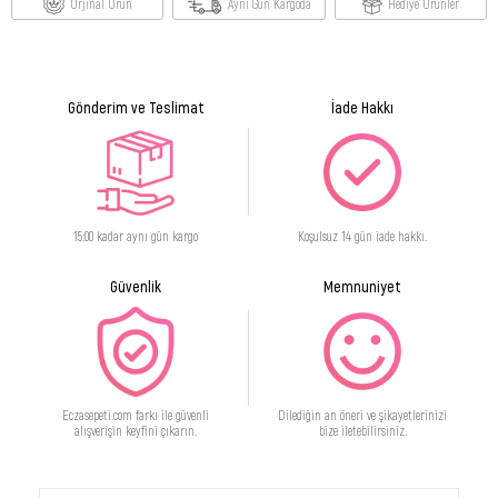
Orjinal Ürün
Aynı Gün Kargoda
Hediye Ürünler
Gönderim ve Teslimat
İade Hakkı
15:00 kadar aynı gün kargo
Koşulsuz 14 gün iade hakkı.
Güvenlik
Memnuniyet
Eczasepeti.com farkı ile güvenli
Dilediğin an öneri ve şikayetlerinizi
alışverişin keyfini çıkarın.
bize iletebilirsiniz.