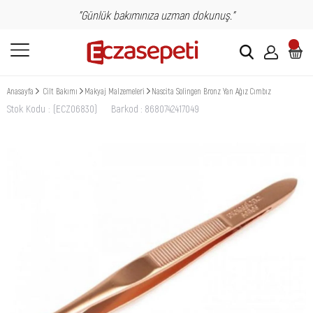
"Günlük bakımınıza uzman dokunuş."
Anasayfa
Cilt Bakımı
Makyaj Malzemeleri
Nascita Solingen Bronz Yan Ağız Cımbız
Stok Kodu
(ECZ06830)
Barkod
:
8680742417049