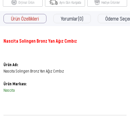
Orjinal Ürün
Aynı Gün Kargoda
Hediye Ürünler
Ürün Özellikleri
Yorumlar
(0)
Ödeme Seçen
Nascita Solingen Bronz Yan Ağız Cımbız
Ürün Adı:
Nascita Solingen Bronz Yan Ağız Cımbız
Ürün Markası:
Nascita