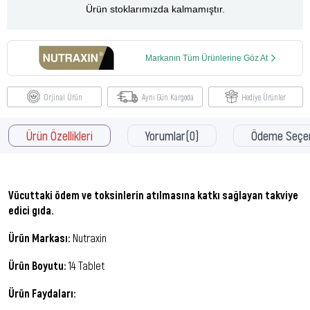
Ürün stoklarımızda kalmamıştır.
Markanın Tüm Ürünlerine Göz At
Orjinal Ürün
Aynı Gün Kargoda
Hediye Ürünler
Ürün Özellikleri
Yorumlar
(0)
Ödeme Seçen
Vücuttaki ödem ve toksinlerin atılmasına katkı sağlayan takviye
edici gıda.
Ürün Markası:
Nutraxin
Ürün Boyutu:
14 Tablet
Ürün Faydaları: