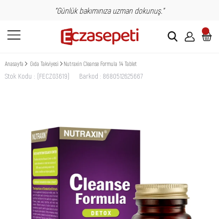
"Günlük bakımınıza uzman dokunuş."
Anasayfa
Gıda Takviyesi
Nutraxin Cleanse Formula 14 Tablet
Stok Kodu
(FECZ03619)
Barkod
:
8680512625667