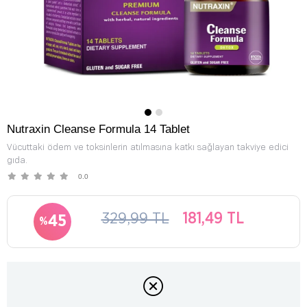
Nutraxin Cleanse Formula 14 Tablet
Vücuttaki ödem ve toksinlerin atılmasına katkı sağlayan takviye edici
gıda.
0.0
329,99 TL
181,49 TL
45