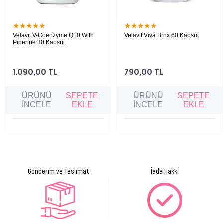
★
★
★
★
★
★
★
★
★
★
Velavit V-Coenzyme Q10 With
Velavit Viva Brnx 60 Kapsül
Piperine 30 Kapsül
Enerji üretimini destekleyen, hücre
Yağ metabolizmasını desteklemeye, enerji
yenilenmesini teşvik eden ve antioksidan
üretimini artırmaya ve kilo kontrolünü
etkisiyle yaşlanma belirtilerine karşı koruma
desteklemeye yardımcı takviye edici gıdadır.
sağlayan takviye edici gıda.
1.090,00 TL
790,00 TL
ÜRÜNÜ
SEPETE
ÜRÜNÜ
SEPETE
İNCELE
EKLE
İNCELE
EKLE
Gönderim ve Teslimat
İade Hakkı