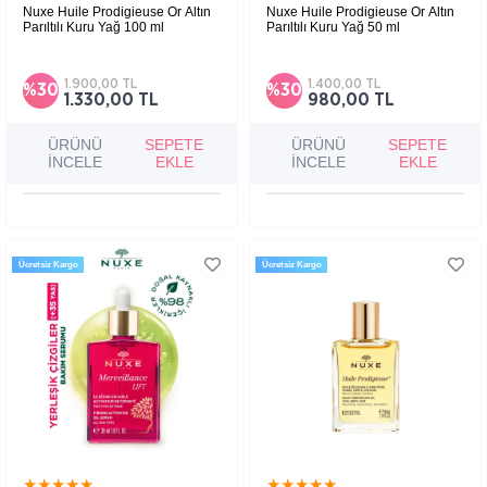
Nuxe Huile Prodigieuse Or Altın
Nuxe Huile Prodigieuse Or Altın
Parıltılı Kuru Yağ 100 ml
Parıltılı Kuru Yağ 50 ml
Cilt, vücut ve saç için ışıltı ve besleyici bakım
Cilt, vücut ve saç için ışıltı ve besleyici bakım
sunan bu çok amaçlı kuru yağ, cildinize altın
sunan bu çok amaçlı kuru yağ, cildinize altın
bir parıltı kazandırırken derinlemesine besler
bir parıltı kazandırırken derinlemesine besler
1.900,00 TL
1.400,00 TL
%30
%30
ve yumuşatır.
ve yumuşatır.
1.330,00 TL
980,00 TL
ÜRÜNÜ
SEPETE
ÜRÜNÜ
SEPETE
İNCELE
EKLE
İNCELE
EKLE
Ücretsiz Kargo
Ücretsiz Kargo
★
★
★
★
★
★
★
★
★
★