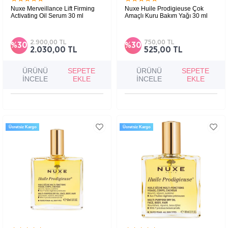
Nuxe Merveillance Lift Firming
Nuxe Huile Prodigieuse Çok
Activating Oil Serum 30 ml
Amaçlı Kuru Bakım Yağı 30 ml
Cildin elastikiyetini artırarak daha sıkı,
Yüz, vücut ve saç kullanımına uygun, besleyici
pürüzsüz ve dolgun bir görünüm kazandıran
ve yumuşatıcı etki sağlayan çok amaçlı kuru
hafif dokulu bir yağ serumdur.
bakım yağıdır.
2.900,00 TL
750,00 TL
%30
%30
2.030,00 TL
525,00 TL
ÜRÜNÜ
SEPETE
ÜRÜNÜ
SEPETE
İNCELE
EKLE
İNCELE
EKLE
Ücretsiz Kargo
Ücretsiz Kargo