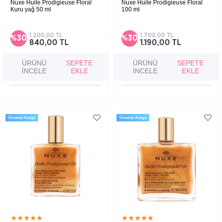
Nuxe Huile Prodigieuse Floral
Nuxe Huile Prodigieuse Floral
Kuru yağ 50 ml
100 ml
Yüz, vücut ve saç kullanımına uygun, çiçeksi
Yüz, vücut ve saç kullanımına uygun, çiçeksi
kokulu çok amaçlı kuru bakım yağıdır.
kokulu çok amaçlı kuru bakım yağıdır.
1.200,00 TL
1.700,00 TL
%30
%30
840,00 TL
1.190,00 TL
ÜRÜNÜ
SEPETE
ÜRÜNÜ
SEPETE
İNCELE
EKLE
İNCELE
EKLE
Ücretsiz Kargo
Ücretsiz Kargo
★
★
★
★
★
★
★
★
★
★