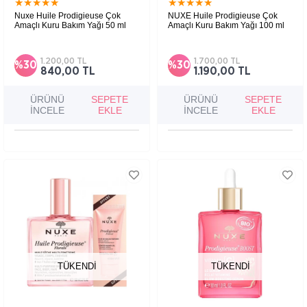
★
★
★
★
★
★
★
★
★
★
Nuxe Huile Prodigieuse Çok
NUXE Huile Prodigieuse Çok
Amaçlı Kuru Bakım Yağı 50 ml
Amaçlı Kuru Bakım Yağı 100 ml
Yüz, vücut ve saçta kullanılabilen; cildi
Yüz, vücut ve saç kullanımına uygun, besleyici
beslemeye ve nemlendirmeye yardımcı, yağlı
ve yumuşatıcı etki sağlayan çok amaçlı kuru
his bırakmayan çok amaçlı kuru bakım yağıdır.
bakım yağıdır.
1.200,00 TL
1.700,00 TL
%30
%30
840,00 TL
1.190,00 TL
ÜRÜNÜ
SEPETE
ÜRÜNÜ
SEPETE
İNCELE
EKLE
İNCELE
EKLE
TÜKENDI
TÜKENDI