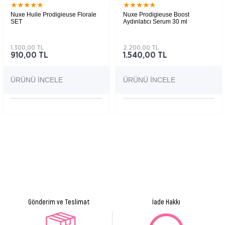
★
★
★
★
★
★
★
★
★
★
Nuxe Huile Prodigieuse Florale
Nuxe Prodigieuse Boost
SET
Aydınlatıcı Serum 30 ml
Yüz, vücut ve saç kullanımına uygun çiçeksi
Cilde ışıltı kazandırırken ilk yaşlanma
kokulu çok amaçlı kuru bakım yağı ve duş jeli
belirtilerine karşı koruma sağlayan hafif
hediyesinden oluşan bakım setidir.
dokulu bir aydınlatıcı serumdur.
1.300,00 TL
2.200,00 TL
910,00 TL
1.540,00 TL
ÜRÜNÜ İNCELE
ÜRÜNÜ İNCELE
Gönderim ve Teslimat
İade Hakkı