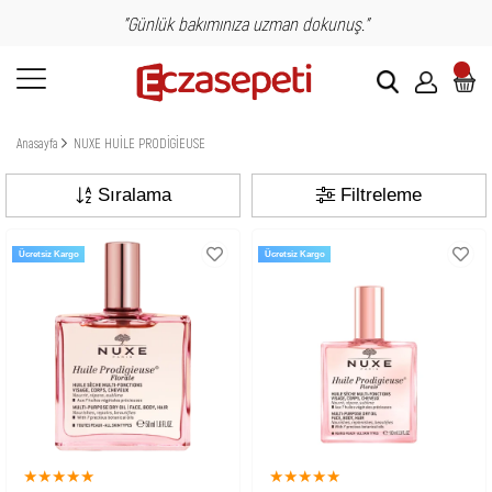
"Günlük bakımınıza uzman dokunuş."
Anasayfa
NUXE HUİLE PRODİGİEUSE
Sıralama
Filtreleme
Ücretsiz Kargo
Ücretsiz Kargo
★
★
★
★
★
★
★
★
★
★