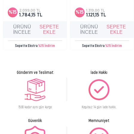
Atopiye eğilimli cilde sahip bebek, çocuk ve
Karma, yağlı ve akneye eğilimli ciltler için
FLOWER/LEAF/STEM EXTRACT, GYNOSTEMMA PENTAPHYLLUM LEAF/STEM
yetişkinler için cilt bariyerini onarmaya
parlama karşıtı, matlaştırıcı etkili ve
yardımcı nemlendirici bakım kremi.
nemlendirici bakım kremi.
EXTRACT, ETLİNGERA ELATİOR EXTRACT, SİMMONDSİA CHİNENSİS (JOJOBA)
2.099,00 TL
1.319,00 TL
%15
%15
1.784,15 TL
1.121,15 TL
SEED OİL, CROCUS SATİVUS FLOWER EXTRACT, EİCHHORNİA CRASSİPES
EXTRACT, BENZYL ALCOHOL, BENZYL SALİCYLATE, LİNALOOL, COUMARİN,
ÜRÜNÜ
SEPETE
ÜRÜNÜ
SEPETE
GERANİOL, CİTRONELLOL.
İNCELE
EKLE
İNCELE
EKLE
Sepette Ekstra
%15 İndirim
Sepette Ekstra
%15 İndirim
Cilt Tipi
Olgun Cilt
Gönderim ve Teslimat
İade Hakkı
15:00 kadar aynı gün kargo
Koşulsuz 14 gün iade hakkı.
Güvenlik
Memnuniyet