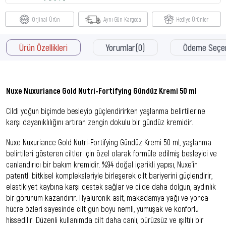
Orjinal Ürün
Aynı Gün Kargoda
Hediye Ürünler
Ürün Özellikleri
Yorumlar
(0)
Ödeme Seçen
Nuxe Nuxuriance Gold Nutri-Fortifying Gündüz Kremi 50 ml
Cildi yoğun biçimde besleyip güçlendirirken yaşlanma belirtilerine
karşı dayanıklılığını artıran zengin dokulu bir gündüz kremidir.
Nuxe Nuxuriance Gold Nutri-Fortifying Gündüz Kremi 50 ml
, yaşlanma
belirtileri gösteren ciltler için özel olarak formüle edilmiş besleyici ve
canlandırıcı bir bakım kremidir. %94 doğal içerikli yapısı, Nuxe’in
patentli bitkisel kompleksleriyle birleşerek cilt bariyerini güçlendirir,
elastikiyet kaybına karşı destek sağlar ve cilde daha dolgun, aydınlık
bir görünüm kazandırır. Hyaluronik asit, makadamya yağı ve yonca
hücre özleri sayesinde cilt gün boyu nemli, yumuşak ve konforlu
hissedilir. Düzenli kullanımda cilt daha canlı, pürüzsüz ve ışıltılı bir