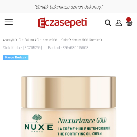
"Günlük bakımınıza uzman dokunuş."
Anasayfa
Cilt Bakımı
Cilt Nemledirici Ürünler
Nemlendirici Kremler
Nuxe Nuxuriance Gold Nut
Stok Kodu
(ECZ05294)
Barkod
:
3264680015908
Kargo Bedava