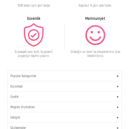
15:00 kadar aynı gün kargo
Koşulsuz 14 gün iade hakkı.
Güvenlik
Memnuniyet
Eczasepeti.com farkı ile güvenli
Dilediğin an öneri ve şikayetlerinizi bize
alışverişin keyfini çıkarın.
iletebilirsiniz.
Popüler Kategoriler
Kurumsal
Üyelik
Müşteri Hizmetleri
İletişim
Sözleşmeler