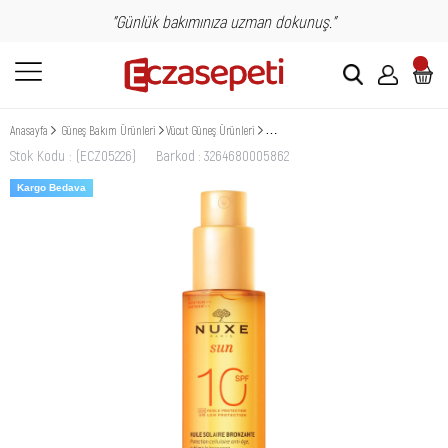
"Günlük bakımınıza uzman dokunuş."
Anasayfa
Güneş Bakım Ürünleri
Vücut Güneş Ürünleri
Nuxe Sun Bronzlaştırıcı Yüz ve Vücut Yağı 
Stok Kodu
(ECZ05226)
Barkod
:
3264680005862
Kargo Bedava