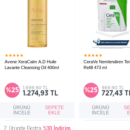
★
★
★
★
★
★
★
★
★
★
Avene XeraCalm A.D Huile
CeraVe Nemlendiren Tem
Lavante Cleansing Oil 400ml
Refill 473 ml
1.699,90 TL
969,90 TL
%25
%25
1.274,93 TL
727,43 T
ÜRÜNÜ
SEPETE
ÜRÜNÜ
S
İNCELE
EKLE
İNCELE
2. Üründe Ekstra
%10 İndirim