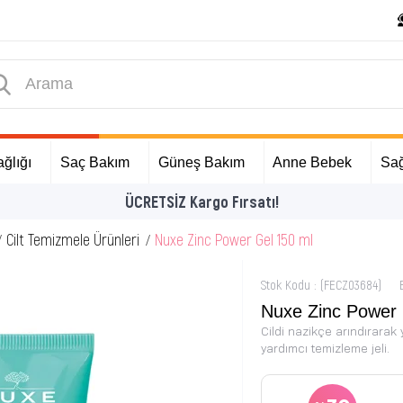
ğlığı
Saç Bakım
Güneş Bakım
Anne Bebek
Sağ
İlk Alışverişinize Özel Hediyeler
Cilt Temizmele Ürünleri
Nuxe Zinc Power Gel 150 ml
Stok Kodu
(FECZ03684)
Nuxe Zinc Power 
Cildi nazikçe arındırara
yardımcı temizleme jeli.