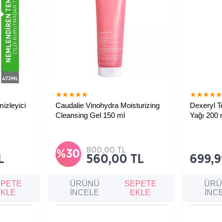
★
★
★
★
★
★
★
★
★
izleyici
Caudalie Vinohydra Moisturizing
Dexeryl T
Cleansing Gel 150 ml
Yağı 200 
Tüm cilt tipleri için nazik temizleyici
Tüm aile iç
jel. Hiyalüronik asit, organik üzüm
kuru ve atop
suyu ve pantenol ile cildi nemlendirir,
nazikçe te
yatıştırır ve makyajı tek adımda
temizleme y
800,00 TL
arındırır.
cilt bariyer
%30
L
560,00 TL
699,9
EPETE
ÜRÜNÜ
SEPETE
ÜR
EKLE
İNCELE
EKLE
İNC