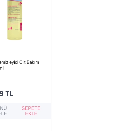
★
emizleyici Cilt Bakım
ml
in, hatta bebekler dahil,
iye eğilimli ciltleri
mizleyen ve koruyan
ağı. Kaşıntı hissini azaltır,
ini güçlendirir.
9 TL
ÜNÜ
SEPETE
ELE
EKLE