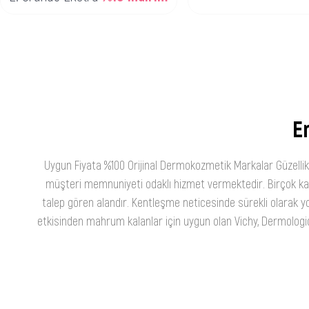
En
Uygun Fiyata %100 Orijinal Dermokozmetik Markalar Güzellik
müşteri memnuniyeti odaklı hizmet vermektedir. Birçok kateg
talep gören alandır. Kentleşme neticesinde sürekli olarak yo
etkisinden mahrum kalanlar için uygun olan Vichy, Dermologica