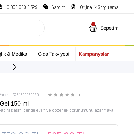
0 850 888 8 329
Yardım
Orijinallik Sorgulama
Sepetim
lık & Medikal
Gıda Takviyesi
Kampanyalar
ÜCRETSİZ Kargo Fırsatı!
Barkod
:
3264680039980
0.0
Gel 150 ml
k yağ fazlasını dengeleyen ve gözenek görünümünü azaltmaya