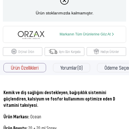
Ürün stoklarımızda kalmamıştır.
Markanın Tüm Ürünlerine Göz At
Orjinal Ürün
Aynı Gün Kargoda
Hediye Ürünler
Ürün Özellikleri
Yorumlar
(0)
Ödeme Seçen
Kemik ve diş sağlığını destekleyen, bağışıklık sistemini
güçlendiren, kalsiyum ve fosfor kullanımını optimize eden D
vitamini takviyesi.
Ürün Markası:
Ocean
Ürün Boyutu:
20 + 20 ml Sprey