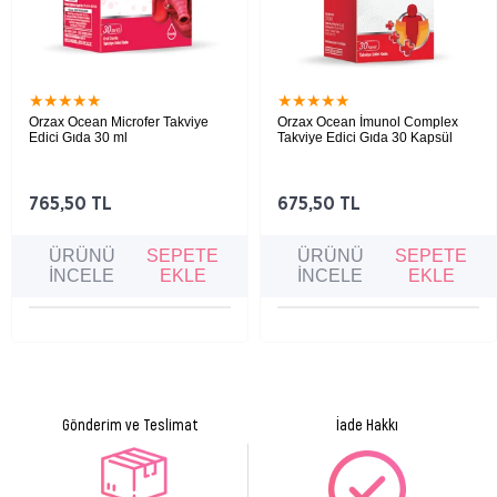
Adı
Miktarı
*BRD
D3 Vitamini
25 µg (1000 IU)
%500
*BRD: Beslenme Referans Değeri
★
★
★
★
★
★
★
★
★
★
Orzax Ocean Microfer Takviye
Orzax Ocean İmunol Complex
Edici Gıda 30 ml
Takviye Edici Gıda 30 Kapsül
Çocuklarda demir eksikliğine bağlı kansızlık,
Bağışıklık sistemini desteklemeye ve vücudu
iştahsızlık, halsizlik ve bağışıklık zayıflığını
hastalıklara karşı korumaya yardımcı olan
gidermeye yardımcı olan takviye edici gıda.
kapsül formundaki takviye edici gıda.
765,50 TL
675,50 TL
ÜRÜNÜ
SEPETE
ÜRÜNÜ
SEPETE
İNCELE
EKLE
İNCELE
EKLE
Gönderim ve Teslimat
İade Hakkı