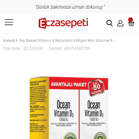
"Günlük bakımınıza uzman dokunuş."
Anasayfa
Gıda Takviyesi
Vitamin & Multivitamin
Yetişkin Multi Vitaminler
Ocean Vitamin D3 10
Stok Kodu
(ECZ00839)
Barkod
:
8697595872789