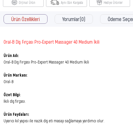
Orjinal Ürün
Aynı Gün Kargoda
Hediye Ürünler
Ürün Özellikleri
Yorumlar
(0)
Ödeme Seçen
Oral-B Diş Fırçası Pro-Expert Massager 40 Medium İkili
Ürün Adı:
Oral-B Diş Fırçası Pro-Expert Massager 40 Medium İkili
Ürün Markası:
Oral-B
Özet Bilgi:
İkili diş fırçası.
Ürün Faydaları:
Uyarıcı kıl yapısı ile nazik diş eti masajı sağlamaya yardımcı olur.