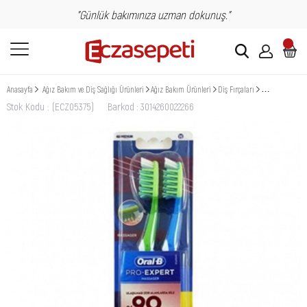
"Günlük bakımınıza uzman dokunuş."
Anasayfa
Ağız Bakım ve Diş Sağlığı Ürünleri
Ağız Bakım Ürünleri
Diş Fırçaları
Oral-B Diş Fırç
Stok Kodu
(ECZ05375)
Barkod
:
3014260022266