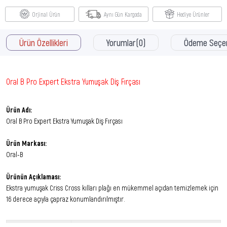
Orjinal Ürün
Aynı Gün Kargoda
Hediye Ürünler
Ürün Özellikleri
Yorumlar
(0)
Ödeme Seçen
Oral B Pro Expert Ekstra Yumuşak Diş Fırçası
Ürün Adı:
Oral B Pro Expert Ekstra Yumuşak Diş Fırçası
Ürün Markası:
Oral-B
Ürünün Açıklaması:
Ekstra yumuşak Criss Cross kılları plağı en mükemmel açıdan temizlemek için
16 derece açıyla çapraz konumlandırılmıştır.