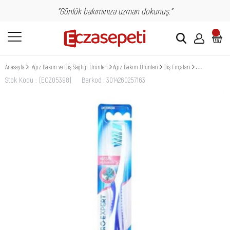
"Günlük bakımınıza uzman dokunuş."
Anasayfa
Ağız Bakım ve Diş Sağlığı Ürünleri
Ağız Bakım Ürünleri
Diş Fırçaları
Oral-B Pro-Expe
Stok Kodu
(ECZ05398)
Barkod
:
3014260257163