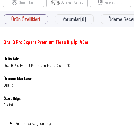
Orjinal Ürün
Aynı Gün Kargoda
Hediye Ürünler
Ürün Özellikleri
Yorumlar
(0)
Ödeme Seçen
Oral B Pro Expert Premium Floss Diş İpi 40m
Ürün Adı:
Oral B Pro Expert Premium Floss Diş İpi 40m
Ürünün Markası:
Oral-b
Özet Bilgi:
Diş ipi
Yırtılmaya karşı dirençlidir
Diş etlerine yumuşak dokunuş sunar.