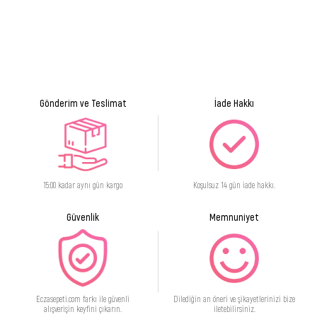
Serinletici nane esintisi
Gönderim ve Teslimat
İade Hakkı
15:00 kadar aynı gün kargo
Koşulsuz 14 gün iade hakkı.
Güvenlik
Memnuniyet
Eczasepeti.com farkı ile güvenli
Dilediğin an öneri ve şikayetlerinizi bize
alışverişin keyfini çıkarın.
iletebilirsiniz.