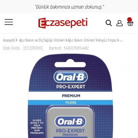
"Günlük bakımınıza uzman dokunuş."
Anasayfa
Ağız Bakım ve Diş Sağlığı Ürünleri
Ağız Bakım Ürünleri
Arayüz Fırçası
Oral B Pro Ex
Stok Kodu
(ECZ05380)
Barkod
:
5410076854462