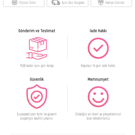
Orjinal Ürün
Aynı Gün Kargoda
Hediye Ürünler
Gönderim ve Teslimat
İade Hakkı
15:00 kadar aynı gün kargo
Koşulsuz 14 gün iade hakkı.
Güvenlik
Memnuniyet
Eczasepeti.com farkı ile güvenli
Dilediğin an öneri ve şikayetlerinizi
alışverişin keyfini çıkarın.
bize iletebilirsiniz.