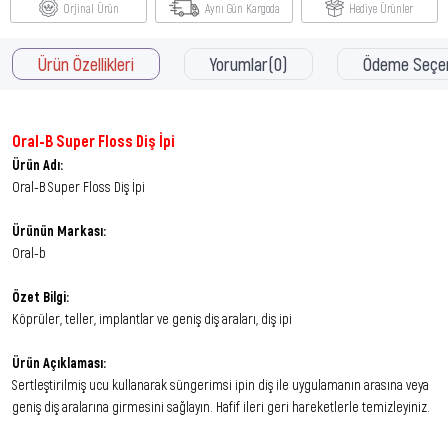
Orjinal Ürün
Aynı Gün Kargoda
Hediye Ürünler
Ürün Özellikleri
Yorumlar
(0)
Ödeme Seçen
Oral-B Super Floss Diş İpi
Ürün Adı:
Oral-B Super Floss Diş İpi
Ürünün Markası:
Oral-b
Özet Bilgi:
Köprüler, teller, implantlar ve geniş diş araları, diş ipi
Ürün Açıklaması:
Sertleştirilmiş ucu kullanarak süngerimsi ipin diş ile uygulamanın arasına veya
geniş diş aralarına girmesini sağlayın. Hafif ileri geri hareketlerle temizleyiniz.
Süngerimsi ipi normal diş ipi bölümüne kadar şekiniz. Normal diş ipini 'diş eti