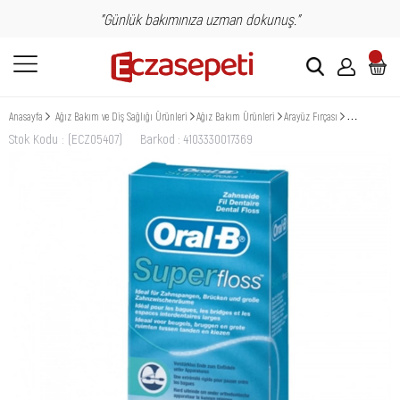
"Günlük bakımınıza uzman dokunuş."
Anasayfa
Ağız Bakım ve Diş Sağlığı Ürünleri
Ağız Bakım Ürünleri
Arayüz Fırçası
Oral-B Super F
Stok Kodu
(ECZ05407)
Barkod
:
4103330017369