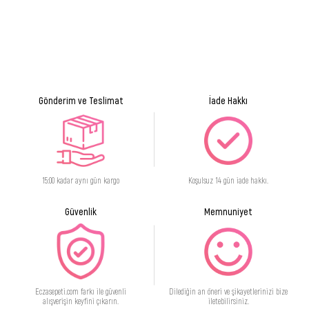
hattının altına' nazikçe kaydırınız. İpi dişin çevresine doğru eğerek aşağı-yukarı
hareketlerle temizleyiniz.
Normal dişler :
Normal diş ipini dişlerin ve Diş eti hattının altına nazıkçe kaydırınız. Diş eti
hattının altını temizleyiniz. Her bir diş için ipin temiz bölümünü kullanınız
Gönderim ve Teslimat
İade Hakkı
15:00 kadar aynı gün kargo
Koşulsuz 14 gün iade hakkı.
Güvenlik
Memnuniyet
Eczasepeti.com farkı ile güvenli
Dilediğin an öneri ve şikayetlerinizi bize
alışverişin keyfini çıkarın.
iletebilirsiniz.