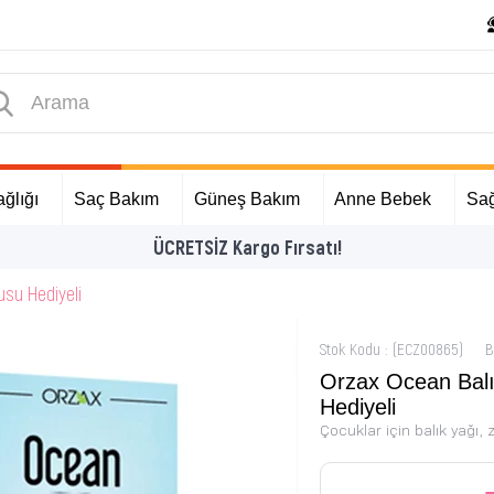
ğlığı
Saç Bakım
Güneş Bakım
Anne Bebek
Sağ
İlk Alışverişinize Özel Hediyeler
usu Hediyeli
Stok Kodu
(ECZ00865)
B
Orzax Ocean Balı
Hediyeli
Çocuklar için balık yağı,