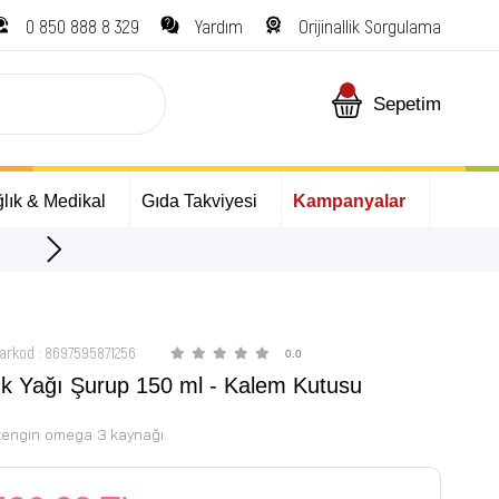
0 850 888 8 329
Yardım
Orijinallik Sorgulama
Sepetim
lık & Medikal
Gıda Takviyesi
Kampanyalar
ÜCRETSİZ Kargo Fırsatı!
arkod
:
8697595871256
0.0
k Yağı Şurup 150 ml - Kalem Kutusu
 zengin omega 3 kaynağı.