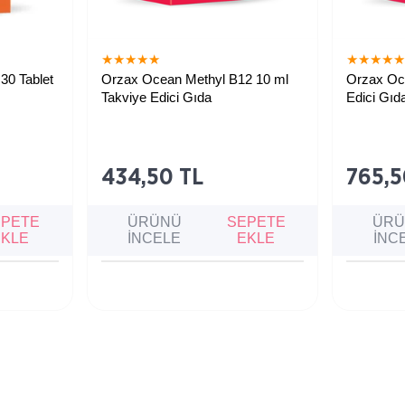
★
★
★
★
★
★
★
★
★
30 Tablet
Orzax Ocean Methyl B12 10 ml
Orzax Oce
Takviye Edici Gıda
Edici Gıd
iren,
Enerji seviyelerini artırmaya,
Çocuklarda
ltmaya
yorgunluk ve bitkinliği azaltmaya
kansızlık, i
jen desteği
yardımcı olan takviye edici gıda.
bağışıklık 
amini
yardımcı ol
434,50 TL
765,5
EPETE
ÜRÜNÜ
SEPETE
ÜR
EKLE
İNCELE
EKLE
İNC