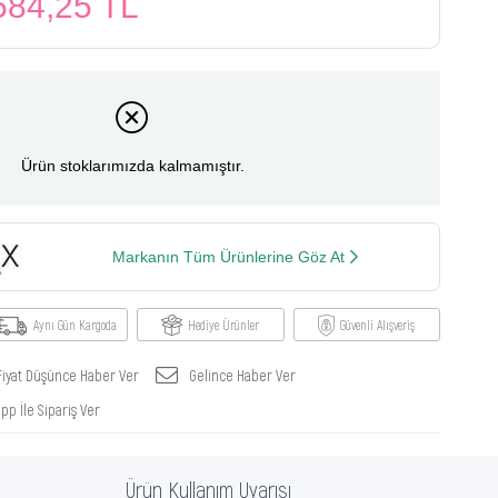
584,25 TL
Ürün stoklarımızda kalmamıştır.
Markanın Tüm Ürünlerine Göz At
Aynı Gün Kargoda
Hediye Ürünler
Güvenli Alışveriş
Fiyat Düşünce Haber Ver
Gelince Haber Ver
p İle Sipariş Ver
Ürün Kullanım Uyarısı