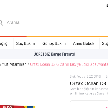
ğlığı
Saç Bakım
Güneş Bakım
Anne Bebek
Sağ
İlk Alışverişinize Özel Hediyeler
n Multi Vitaminler
Orzax Ocean D3 K2 20 ml Takviye Edici Gıda Avanta
Stok Kodu
(ECZ00840)
B
Orzax Ocean D3 K
Kemik sağlığının korunma
emilimine katkı sağlayan t