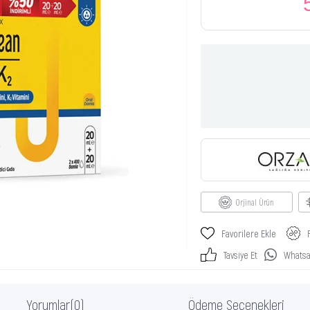
Orjinal Ürün
Favorilere Ekle
Tavsiye Et
Whatsap
Yorumlar
(0)
Ödeme Seçenekleri