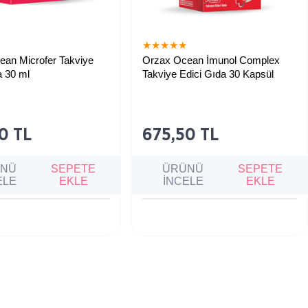
★
★
★
★
★
★
an Microfer Takviye
Orzax Ocean İmunol Complex
a 30 ml
Takviye Edici Gıda 30 Kapsül
 demir eksikliğine bağlı
Bağışıklık sistemini desteklemeye ve
ştahsızlık, halsizlik ve
vücudu hastalıklara karşı korumaya
zayıflığını gidermeye
yardımcı olan kapsül formundaki
an takviye edici gıda.
takviye edici gıda.
0 TL
675,50 TL
ÜNÜ
SEPETE
ÜRÜNÜ
SEPETE
ELE
EKLE
İNCELE
EKLE