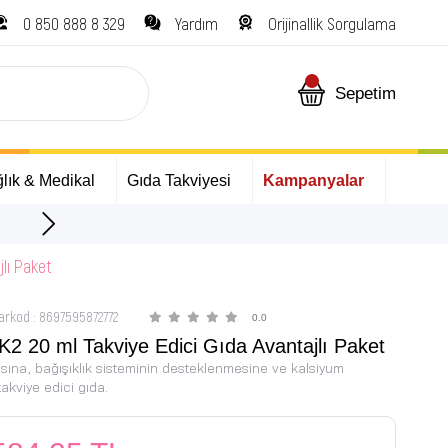
0 850 888 8 329
Yardım
Orijinallik Sorgulama
Sepetim
lık & Medikal
Gıda Takviyesi
Kampanyalar
ÜCRETSİZ Kargo Fırsatı!
jlı Paket
arkod
:
8697595872772
0.0
2 20 ml Takviye Edici Gıda Avantajlı Paket
sına, bağışıklık sisteminin desteklenmesine ve kalsiyum
akviye edici gıda.