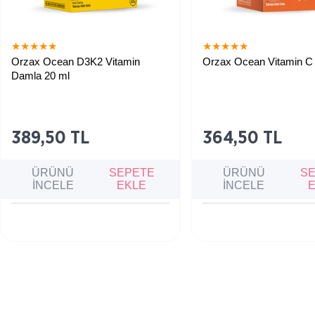
★
★
★
★
★
★
★
★
★
★
Orzax Ocean D3K2 Vitamin
Orzax Ocean Vitamin C 
Damla 20 ml
Kemik sağlığının korunmasına,
Bağışıklık sistemini güçlend
bağışıklık sisteminin desteklenmesine
yorgunluk ve bitkinliği aza
ve kalsiyum emilimine katkı sağlayan
yardımcı olan, cilt ve kolla
takviye edici gıda.
sağlayan yüksek doz C vit
takviyesi.
389,50 TL
364,50 TL
ÜRÜNÜ
SEPETE
ÜRÜNÜ
S
İNCELE
EKLE
İNCELE