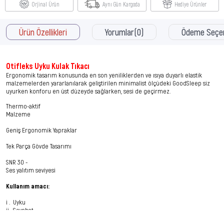
Orjinal Ürün
Aynı Gün Kargoda
Hediye Ürünler
Ürün Özellikleri
Yorumlar
(0)
Ödeme Seçen
Otifleks Uyku Kulak Tıkacı
Ergonomik tasarım konusunda en son yeniliklerden ve ısıya duyarlı elastik
malzemelerden yararlanılarak geliştirilen minimalist ölçüdeki GoodSleep siz
uyurken konforu en üst düzeyde sağlarken, sesi de geçirmez.
Thermo-aktif
Malzeme
Geniş Ergonomik Yapraklar
Tek Parça Gövde Tasarımı
SNR 30 -
Ses yalıtım seviyesi
Kullanım amacı:
i . Uyku
ii. Seyahat
iii. Gürültüye karşı