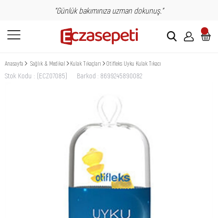
"Günlük bakımınıza uzman dokunuş."
Anasayfa
Sağlık & Medikal
Kulak Tıkaçları
Otifleks Uyku Kulak Tıkacı
Stok Kodu
(ECZ07085)
Barkod
:
8699245890082