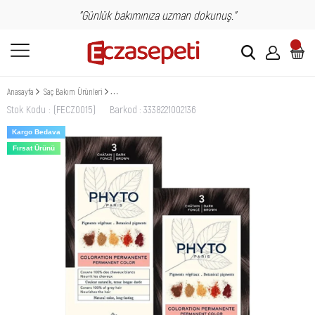
"Günlük bakımınıza uzman dokunuş."
Anasayfa
Saç Bakım Ürünleri
Phyto Phytocolor 3 Koyu Kestane Amonyaksız Kalıcı Bitkisel Saç Boyas
Stok Kodu
(FECZ0015)
Barkod
:
3338221002136
Kargo Bedava
Fırsat Ürünü