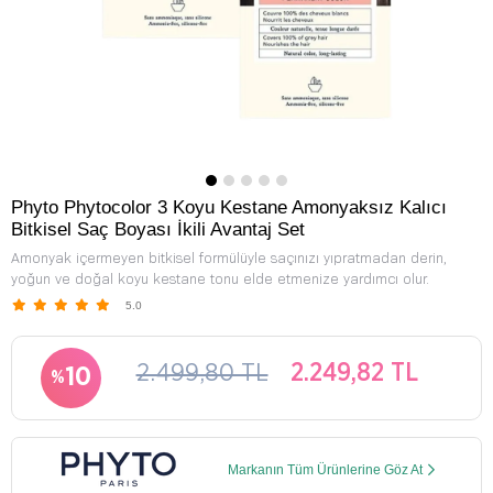
Phyto Phytocolor 3 Koyu Kestane Amonyaksız Kalıcı
Bitkisel Saç Boyası İkili Avantaj Set
Amonyak içermeyen bitkisel formülüyle saçınızı yıpratmadan derin,
yoğun ve doğal koyu kestane tonu elde etmenize yardımcı olur.
5.0
2.499,80 TL
2.249,82 TL
10
Markanın Tüm Ürünlerine Göz At