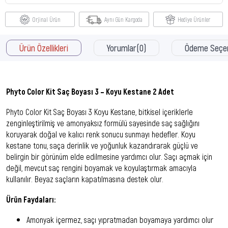
Orjinal Ürün
Aynı Gün Kargoda
Hediye Ürünler
Ürün Özellikleri
Yorumlar
(0)
Ödeme Seçen
Phyto Color Kit Saç Boyası 3 – Koyu Kestane 2 Adet
Phyto Color Kit Saç Boyası 3 Koyu Kestane, bitkisel içeriklerle
zenginleştirilmiş ve amonyaksız formülü sayesinde saç sağlığını
koruyarak doğal ve kalıcı renk sonucu sunmayı hedefler. Koyu
kestane tonu, saça derinlik ve yoğunluk kazandırarak güçlü ve
belirgin bir görünüm elde edilmesine yardımcı olur. Saçı açmak için
değil, mevcut saç rengini boyamak ve koyulaştırmak amacıyla
kullanılır. Beyaz saçların kapatılmasına destek olur.
Ürün Faydaları:
Amonyak içermez, saçı yıpratmadan boyamaya yardımcı olur