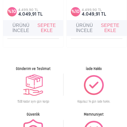
sayesinde saç renginin daha doğal ve natürel görünmesine katkı
Kadın tipi saç dökülmesine karşı bakım
sağlamaya, saç yoğunluğunu desteklemeye ve
sağlar.
saçların daha dolgun görünmesine yardımcı
4.499,90 TL
4.499,90 TL
%10
%10
yoğun saç bakım serumudur.
4.049,91 TL
4.049,91 TL
Değerli Yağlar:
Jojoba ve monoi yağı ile zenginleştirilmiş formülü
sayesinde saç köklerini, saç derisini ve saç tellerini beslemeye,
ÜRÜNÜ
SEPETE
ÜRÜNÜ
SEPETE
İNCELE
EKLE
İNCELE
EKLE
yumuşatmaya ve saçın bakımını desteklemeye yardımcı olur.
Yatıştırıcı Aktif Maddeler:
Hünnap kabuğu özü, saç derisini
yatıştırmaya ve ferahlatmaya yardımcı olur.
Gönderim ve Teslimat
İade Hakkı
15:00 kadar aynı gün kargo
Koşulsuz 14 gün iade hakkı.
Güvenlik
Memnuniyet