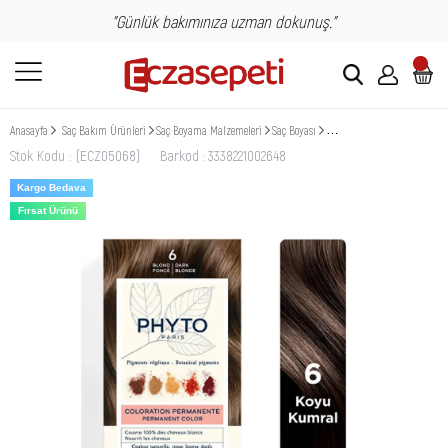
"Günlük bakımınıza uzman dokunuş."
Anasayfa
Saç Bakım Ürünleri
Saç Boyama Malzemeleri
Saç Boyası
Phyto Phytocolor Bitkisel Sa
Stok Kodu
(ECZ05068)
Barkod
:
3338221002648
Kargo Bedava
Fırsat Ürünü