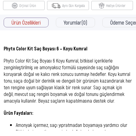
Orjinal Ürün
Aynı Gün Kargoda
Hediye Ürünler
Ürün Özellikleri
Yorumlar
(0)
Ödeme Seçen
Phyto Color Kit Saç Boyası 6 – Koyu Kumral
Phyto Color Kit Saç Boyası 6 Koyu Kumral, bitkisel içeriklerle
zenginleştirilmiş ve amonyaksız formülü sayesinde saç sağlığını
koruyarak doğal ve kalıcı renk sonucu sunmayı hedefler. Koyu kumral
tonu, saça doğal bir derinlik ve dengeli bir görünüm kazandırarak her
ten rengine uyum sağlayan klasik bir renk sunar. Saçı açmak için
değil, mevcut saç rengini boyamak ve doğal tonunu güçlendirmek
amacıyla kullanılır. Beyaz saçların kapatılmasına destek olur.
Ürün Faydaları:
Amonyak içermez, saçı yıpratmadan boyamaya yardımcı olur
Bitkisel pigmentler sayesinde doğal ve kalıcı renk sonucu sunar