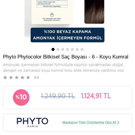
Phyto Phytocolor Bitkisel Saç Boyası - 6 - Koyu Kumral
Amonyak içermeyen bitkisel formülüyle saçınızı yıpratmadan doğal,
dengeli ve zamansız koyu kumral tonu elde etmenize yardımcı olur.
0.0
1.249,90 TL
1.124,91 TL
10
Markanın Tüm Ürünlerine Göz At