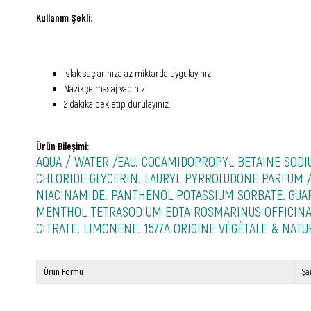
Kullanım Şekli:
Islak saçlarınıza az miktarda uygulayınız.
Nazikçe masaj yapınız.
2 dakika bekletip durulayınız.
Ürün Bileşimi:
AQUA / WATER /EAU. COCAMIDOPROPYL BETAINE SOD
CHLORIDE GLYCERIN. LAURYL PYRROLUDONE PARFUM /
NIACINAMIDE. PANTHENOL POTASSIUM SORBATE. GUAR
MENTHOL TETRASODIUM EDTA ROSMARINUS OFFICINAL
CITRATE. LIMONENE. 1577A ORIGINE VÉGÉTALE & NATU
Ürün Formu
Ş