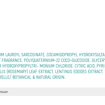
IUM LAUROYL SARCOSINATE. COCAMIDOPROPYL HYDROXYSULT
 FRAGRANCE. POLYQUATERNIUM-22 COCO-GLUCOSIDE. GLYCERY
 HYDROXYPROPYLTRI- MONIUM CHLORIDE. CITRIC ACID, PYRI
IS (ROSEMARY) LEAF EXTRACT. LENTINUS EDODES EXTRACT.
RELLE/ BOTANICAL & NATURAL ORIGIN.
ampuan