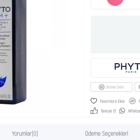
Orjinal Ürün
Favorilere Ekle
Tavsiye Et
Whatsap
Yorumlar
(0)
Ödeme Seçenekleri