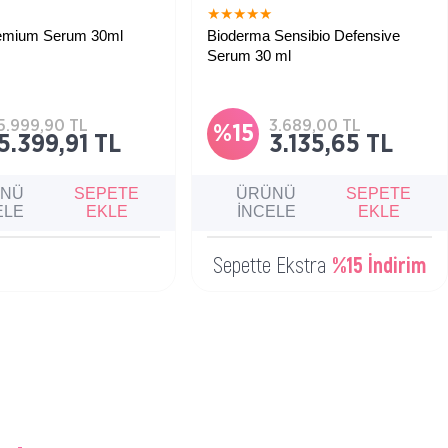
★
★
★
★
★
★
remium Serum 30ml
Bioderma Sensibio Defensive
Serum 30 ml
Hassas ve hassaslaşabilen ciltler için
uygun, erken yaşlanmaya ve dış
etkenlere karşı koruma sağlayan,
antioksidan etkili yatıştırıcı ve
5.999,90 TL
3.689,00 TL
nemlendirici bakım serumu.
%15
5.399,91 TL
3.135,65 TL
ÜNÜ
SEPETE
ÜRÜNÜ
SEPETE
ELE
EKLE
İNCELE
EKLE
Sepette Ekstra
%15 İndirim