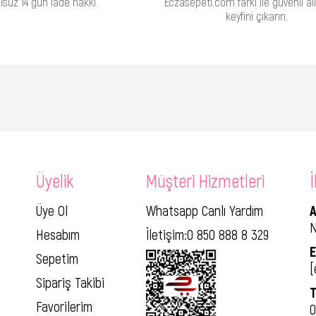
lsuz 14 gün iade hakkı.
Eczasepeti.com farkı ile güvenli alı
keyfini çıkarın.
Üyelik
Müşteri Hizmetleri
İ
Üye Ol
Whatsapp Canlı Yardım
A
N
Hesabım
İletişim:0 850 888 8 329
E
Sepetim
[
Sipariş Takibi
T
Favorilerim
0