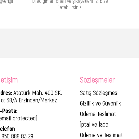
şverişin
Dilediğin an öneri ve şikayetlerinizi bize
iletebilirsiniz.
letişim
Sözleşmeler
dres:
Atatürk Mah. 400 SK.
Satış Sözleşmesi
o: 38/A Erzincan/Merkez
Gizlilik ve Güvenlik
-Posta:
Ödeme Teslimat
email protected]
İptal ve İade
elefon
Ödeme ve Teslimat
 850 888 83 29