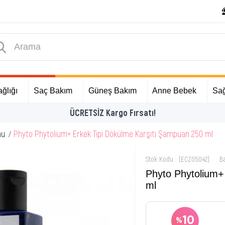
ğlığı
Saç Bakım
Güneş Bakım
Anne Bebek
Sağ
İlk Alışverişinize Özel Hediyeler
mu
Phyto Phytolium+ Erkek Tipi Dökülme Karşıtı Şampuan 250 ml
Stok Kodu
(ECZ05042)
B
Phyto Phytolium+
ml
10