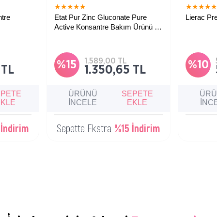
★
★
★
★
★
★
★
★
★
ntre
Etat Pur Zinc Gluconate Pure
Lierac P
Active Konsantre Bakım Ürünü 15
ml - A20
Karma ve Yağlı ciltlere
özel, matlaştırıcı, arındırıcı,konsantre
bakım.
1.589,00 TL
%15
%10
 TL
1.350,65 TL
EPETE
ÜRÜNÜ
SEPETE
ÜR
EKLE
İNCELE
EKLE
İNC
İndirim
Sepette Ekstra
%15 İndirim