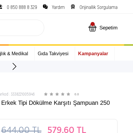
0 850 888 8 329
Yardım
Orijinallik Sorgulama
Sepetim
lık & Medikal
Gıda Takviyesi
Kampanyalar
ÜCRETSİZ Kargo Fırsatı!
arkod
:
3338221005946
0.0
 Erkek Tipi Dökülme Karşıtı Şampuan 250
644,00 TL
579,60 TL