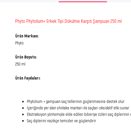
Phyto Phytolium+ Erkek Tipi Dökülme Karşıtı Şampuan 250 ml
Ürün Markası:
Phyto
Ürün Boyutu:
250 ml
Ürün Faydaları:
Phytolium + şampuan saç tellerinin güçlenmesine destek olur.
İçeriğinde yer alan shiitake mantarı ile saçları oksidatif etki sunar.
Ekstraksiyon yöntemiyle elde edilen biberiye özleri saç diplerinin
Saç diplerini nazikçe temizler ve güçlendirir.