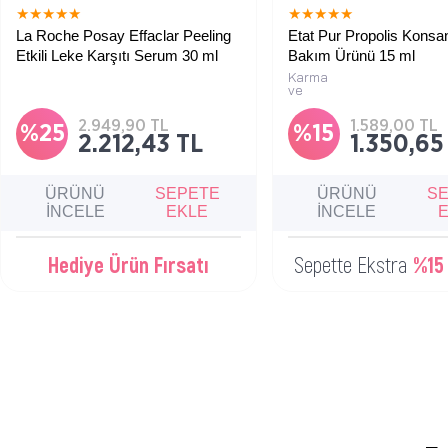
★
★
★
★
★
★
★
★
★
★
La Roche Posay Effaclar Peeling
Etat Pur Propolis Konsa
Etkili Leke Karşıtı Serum 30 ml
Bakım Ürünü 15 ml
Karma
Akneye eğilimli ciltler için peeling
ve
etkili cilt kusuru ve leke karşıtı serum
yağlı
ciltlere
2.949,90 TL
1.589,00 TL
özel,
%25
%15
2.212,43 TL
1.350,65
temizlerken,
arındırıcı,
propolis
içerikli,
ÜRÜNÜ
SEPETE
konsantre
ÜRÜNÜ
S
bakım.
İNCELE
EKLE
İNCELE
Hediye Ürün Fırsatı
Sepette Ekstra
%15 