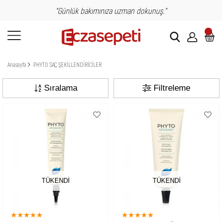
"Günlük bakımınıza uzman dokunuş."
Anasayfa
PHYTO SAÇ ŞEKİLLENDİRİCİLER
Sıralama
Filtreleme
TÜKENDI
TÜKENDI
★
★
★
★
★
★
★
★
★
★