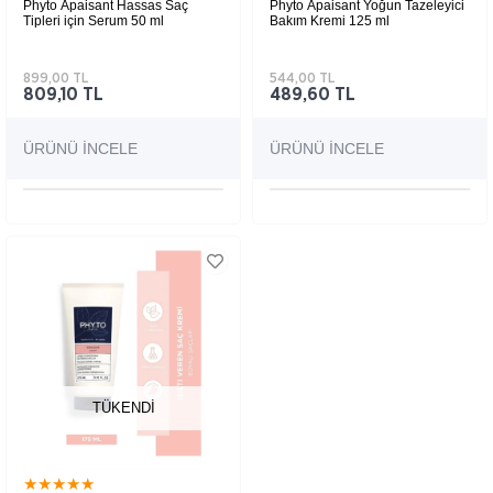
Phyto Apaisant Hassas Saç
Phyto Apaisant Yoğun Tazeleyici
Tipleri için Serum 50 ml
Bakım Kremi 125 ml
899,00 TL
544,00 TL
809,10 TL
489,60 TL
ÜRÜNÜ İNCELE
ÜRÜNÜ İNCELE
TÜKENDI
★
★
★
★
★