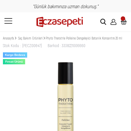
"Günlük bakımınıza uzman dokunuş."
Anasayfa
Saç Bakım Ürünleri
Phyto Theratrie Polleine Dengeleyici Botanik Konsantre 20 ml
Stok Kodu
(FECZ00647)
Barkod
:
3338221006660
Kargo Bedava
Fırsat Ürünü