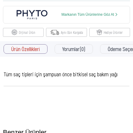
Markanın Tüm Ürünlerine Göz At
Orjinal Ürün
Aynı Gün Kargoda
Hediye Ürünler
Ürün Özellikleri
Yorumlar
(0)
Ödeme Seçen
Tüm saç tipleri için şampuan önce bitkisel saç bakım yağı
Benzer Ürünler