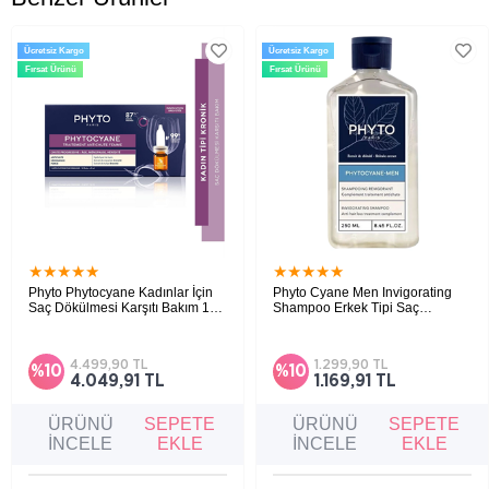
Ücretsiz Kargo
Ücretsiz Kargo
Fırsat Ürünü
Fırsat Ürünü
★
★
★
★
★
★
★
★
★
★
Phyto Phytocyane Kadınlar İçin
Phyto Cyane Men Invigorating
Saç Dökülmesi Karşıtı Bakım 12
Shampoo Erkek Tipi Saç
Ampül x 5 ml
Dökülmesine Karşı Canlandırıcı
Kadın tipi saç dökülmesine karşı bakım
Şampuan 250ml
sağlamaya, saç yoğunluğunu desteklemeye ve
saçların daha dolgun görünmesine yardımcı
4.499,90 TL
1.299,90 TL
%10
%10
yoğun saç bakım serumudur.
4.049,91 TL
1.169,91 TL
ÜRÜNÜ
SEPETE
ÜRÜNÜ
SEPETE
İNCELE
EKLE
İNCELE
EKLE