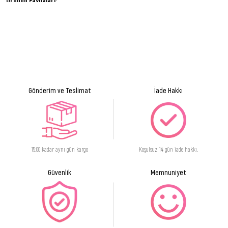
Ürünün Faydaları:
Gelişmiş fırça kılları, plak temizliğine yardımcı olur.
Dışta bulunan extra yumuşak |||lu fırça kılları ulaşılması zor bölgeleri
temizlemeye yardımcı olur.
Fırça arkasındaki temizleyici yüzey, dil üzerinin temizlenmisini sağlar.
Gönderim ve Teslimat
İade Hakkı
15:00 kadar aynı gün kargo
Koşulsuz 14 gün iade hakkı.
Güvenlik
Memnuniyet