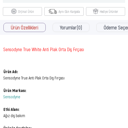
Orjinal Ürün
Aynı Gün Kargoda
Hediye Ürünler
Ürün Özellikleri
Yorumlar
(0)
Ödeme Seçen
Sensodyne True White Anti Plak Orta Diş Fırçası
Ürün Adı:
Sensodyne True Anti Plak Orta Diş Fırçası
Ürün Markası:
Sensodyne
Etki Alanı:
Ağız diş bakım