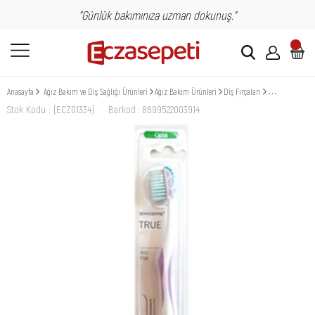
"Günlük bakımınıza uzman dokunuş."
Anasayfa
Ağız Bakım ve Diş Sağlığı Ürünleri
Ağız Bakım Ürünleri
Diş Fırçaları
Sensodyne True 
Stok Kodu
(ECZ01334)
Barkod
:
8699522003914