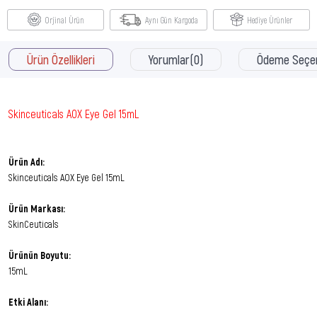
Orjinal Ürün
Aynı Gün Kargoda
Hediye Ürünler
Ürün Özellikleri
Yorumlar
(0)
Ödeme Seçen
Skinceuticals AOX Eye Gel 15mL
Ürün Adı:
Skinceuticals AOX Eye Gel 15mL
Ürün Markası:
SkinCeuticals
Ürünün Boyutu:
15mL
Etki Alanı: