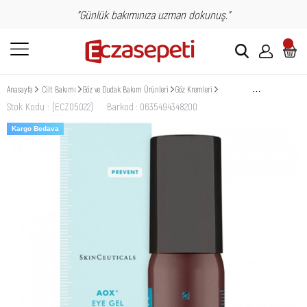
"Günlük bakımınıza uzman dokunuş."
Anasayfa
Cilt Bakımı
Göz ve Dudak Bakım Ürünleri
Göz Kremleri
Skinceuticals AOX Eye Gel 15
Stok Kodu
(ECZ05022)
Barkod
:
0635494348200
Kargo Bedava