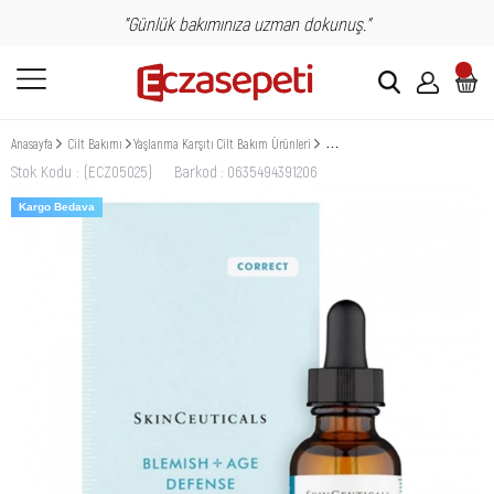
"Günlük bakımınıza uzman dokunuş."
Anasayfa
Cilt Bakımı
Yaşlanma Karşıtı Cilt Bakım Ürünleri
Skinceuticals Blemish Age Defense 3
Stok Kodu
(ECZ05025)
Barkod
:
0635494391206
Kargo Bedava