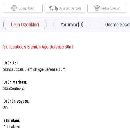
Orjinal Ürün
Aynı Gün Kargoda
Hediye Ürünler
Ürün Özellikleri
Yorumlar
(0)
Ödeme Seçen
Skinceuticals Blemish Age Defense 30ml
Ürün Adı:
Skinceuticals Blemish Age Defense 30ml
Ürün Markası:
SkinCeuticals
Ürünün Boyutu:
30ml
Etki Alanı:
Cilt bakımı