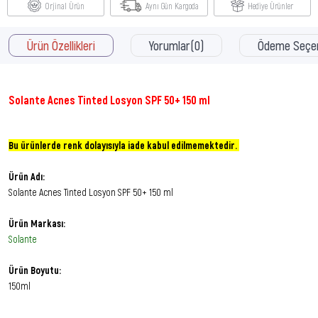
Orjinal Ürün
Aynı Gün Kargoda
Hediye Ürünler
Ürün Özellikleri
Yorumlar
(0)
Ödeme Seçen
Solante Acnes Tinted Losyon SPF 50+ 150 ml
Bu ürünlerde renk dolayısıyla iade kabul edilmemektedir. ​
Ürün Adı:
Solante Acnes Tinted Losyon SPF 50+ 150 ml
Ürün Markası:
Solante
Ürün Boyutu:
150ml
Özet Bilgi: