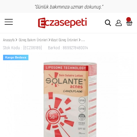
"Günlük bakımınıza uzman dokunuş."
Anasayfa
Güneş Bakım Ürünleri
Vücut Güneş Ürünleri
Solante Acnes Tinted Losyon SPF 50+ 150 ml
Stok Kodu
(ECZ06189)
Barkod
:
8699278480014
Kargo Bedava