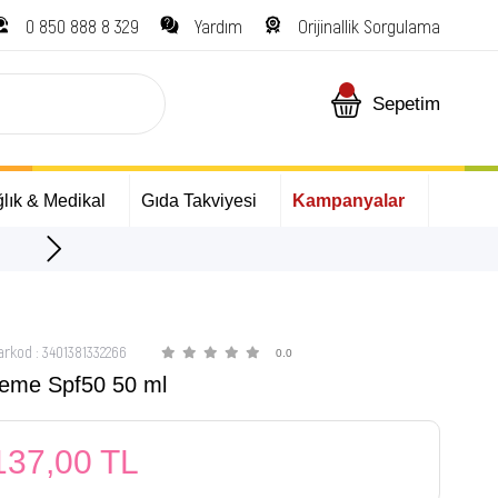
0 850 888 8 329
Yardım
Orijinallik Sorgulama
Sepetim
lık & Medikal
Gıda Takviyesi
Kampanyalar
ÜCRETSİZ Kargo Fırsatı!
arkod
:
3401381332266
0.0
reme Spf50 50 ml
137,00 TL