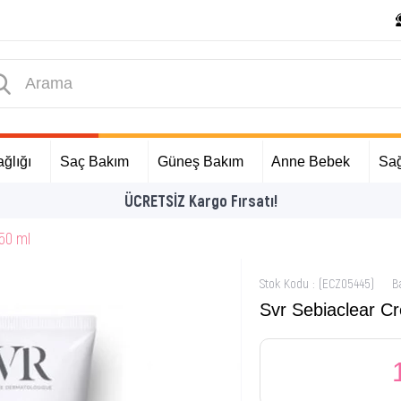
ğlığı
Saç Bakım
Güneş Bakım
Anne Bebek
Sağ
İlk Alışverişinize Özel Hediyeler
50 ml
Stok Kodu
(ECZ05445)
B
Svr Sebiaclear C