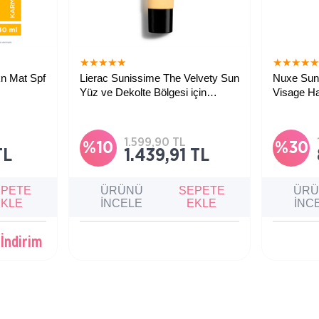
★
★
★
★
★
★
★
★
★
Lierac Sunissime The Velvety Sun
Nuxe Sun
Yüz ve Dekolte Bölgesi için
Visage Ha
Güneş Kremi SPF50 40 ml
50ml
mli ciltler
Cildi güneş kaynaklı hasara karşı
Yüz için y
etkiye
korurken foto-yaşlanma belirtilerini
sunan, br
azaltmaya yardımcı olan yüksek
destekleye
korumalı bir güneş bakım ürünüdür.
1.599,90 TL
%10
%30
TL
1.439,91 TL
EPETE
ÜRÜNÜ
SEPETE
ÜR
EKLE
İNCELE
EKLE
İNC
İndirim