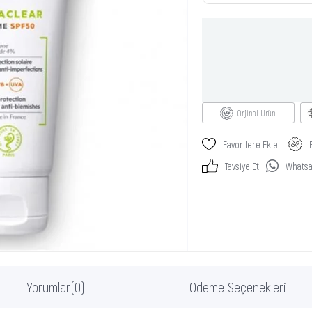
Orjinal Ürün
Favorilere Ekle
Tavsiye Et
Whatsap
Yorumlar
(0)
Ödeme Seçenekleri