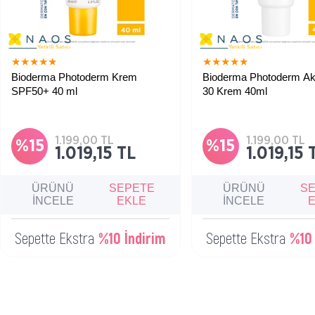
★
★
★
★
★
★
★
★
★
★
Bioderma Photoderm Krem
Bioderma Photoderm Akn Mat Spf
SPF50+ 40 ml
30 Krem 40ml
Kuru ve çok kuru ciltler için çok
Karma, yağlı ve akneye eğili
yüksek koruma sağlayan ve
için uzun süre matlaştırıcı 
nemlendirici güneş koruyucu.
sahip güneş koruyucu.
1.199,00 TL
1.199,00 TL
%15
%15
1.019,15 TL
1.019,15 
ÜRÜNÜ
SEPETE
ÜRÜNÜ
S
İNCELE
EKLE
İNCELE
Sepette Ekstra
%10 İndirim
Sepette Ekstra
%10 