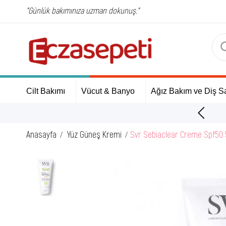
"Günlük bakımınıza uzman dokunuş."
Cilt Bakımı
Vücut & Banyo
Ağız Bakım ve Diş Sa
ÜCRETSİZ Kargo Fırsatı!
Anasayfa
Yüz Güneş Kremi
Svr Sebiaclear Creme Spf50 