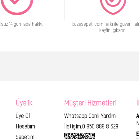
lsuz 14 gün iade hakkı.
Eczasepeti.com farkı ile güvenli alı
keyfini çıkarın.
Üyelik
Müşteri Hizmetleri
İ
Üye Ol
Whatsapp Canlı Yardım
A
N
Hesabım
İletişim:0 850 888 8 329
E
Sepetim