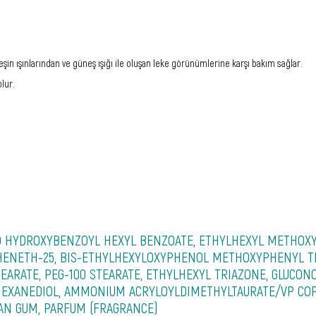
şin ışınlarından ve güneş ışığı ile oluşan leke görünümlerine karşı bakım sağlar.
olur.
O HYDROXYBENZOYL HEXYL BENZOATE, ETHYLHEXYL METHOXYC
EHENETH-25, BIS-ETHYLHEXYLOXYPHENOL METHOXYPHENYL TR
EARATE, PEG-100 STEARATE, ETHYLHEXYL TRIAZONE, GLUCONO
-HEXANEDIOL, AMMONIUM ACRYLOYLDIMETHYLTAURATE/VP COPO
HAN GUM, PARFUM (FRAGRANCE)