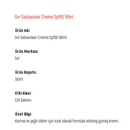
Svr Sebiaclear Creme Spf50 50ml
Ürün Adı:
Svr Sebiaclear Creme Spf50 50ml
Ürün Markası:
Svr
Ürün Boyutu:
50ml
Etki Alanı:
Cilt bakımı
Özet Bilgi:
Karma ve yağlı ciltler için özel olarak formüle edilmiş güneş kremi.