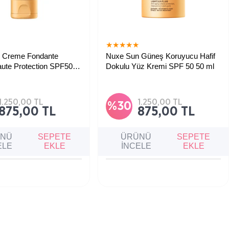
★
★
★
★
★
★
 Creme Fondante
Nuxe Sun Güneş Koruyucu Hafif
ute Protection SPF50
Dokulu Yüz Kremi SPF 50 50 ml
üksek güneş koruması
Hafif dokulu, nemlendirici etkili, yüz
onzlaşma görünümünü
için yüksek koruma sağlayan güneş
n güneş koruyucu kremdir.
kremidir.
1.250,00 TL
1.250,00 TL
%30
875,00 TL
875,00 TL
ÜNÜ
SEPETE
ÜRÜNÜ
SEPETE
ELE
EKLE
İNCELE
EKLE