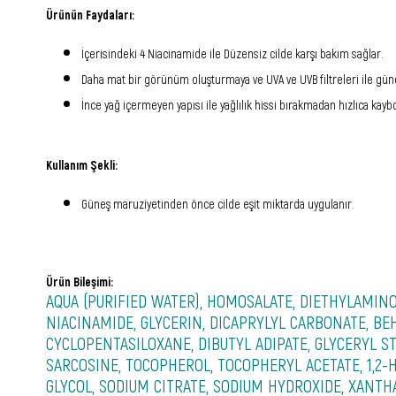
Ürünün Faydaları:
İçerisindeki 4 Niacinamide ile Düzensiz cilde karşı bakım sağlar.
Daha mat bir görünüm oluşturmaya ve UVA ve UVB filtreleri ile güne
İnce yağ içermeyen yapısı ile yağlılık hissi bırakmadan hızlıca kayb
Kullanım Şekli:
Güneş maruziyetinden önce cilde eşit miktarda uygulanır.
Ürün Bileşimi:
AQUA (PURIFIED WATER), HOMOSALATE, DIETHYLAMIN
NIACINAMIDE, GLYCERIN, DICAPRYLYL CARBONATE, B
CYCLOPENTASILOXANE, DIBUTYL ADIPATE, GLYCERYL ST
SARCOSINE, TOCOPHEROL, TOCOPHERYL ACETATE, 1,2
GLYCOL, SODIUM CITRATE, SODIUM HYDROXIDE, XANT