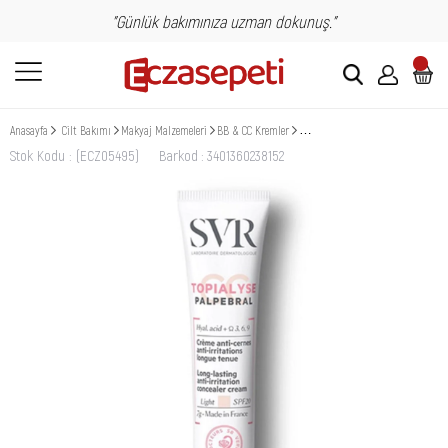
"Günlük bakımınıza uzman dokunuş."
Anasayfa
Cilt Bakımı
Makyaj Malzemeleri
BB & CC Kremler
SVR Topialyse Palpebral CC Cream 
Stok Kodu
(ECZ05495)
Barkod
:
3401360238152