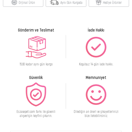
Orjinal Ürün
Aynı Gün Kargoda
Hediye Ürünler
Gönderim ve Teslimat
İade Hakkı
15:00 kadar aynı gün kargo
Koşulsuz 14 gün iade hakkı.
Güvenlik
Memnuniyet
Eczasepeti.com farkı ile güvenli
Dilediğin an öneri ve şikayetlerinizi
alışverişin keyfini çıkarın.
bize iletebilirsiniz.