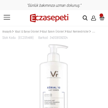
"Günlük bakımınıza uzman dokunuş."
Anasayfa
Vücut & Banyo Ürünleri
Vücut Bakım Ürünleri
Vücut Nemlendiriciler
SVR Xerial 10 Bo
Stok Kodu
(ECZ05488)
Barkod
:
3401381382124