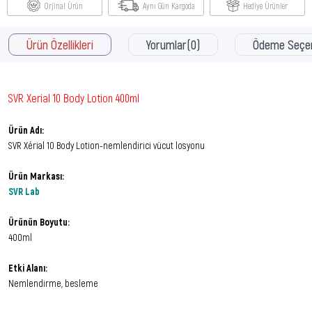
Orjinal Ürün
Aynı Gün Kargoda
Hediye Ürünler
Ürün Özellikleri
Yorumlar
(0)
Ödeme Seçen
SVR Xerial 10 Body Lotion 400ml
Ürün Adı:
SVR Xérial 10 Body Lotion-nemlendirici vücut losyonu
Ürün Markası:
SVR Lab
Ürünün Boyutu:
400ml
Etki Alanı:
Nemlendirme, besleme