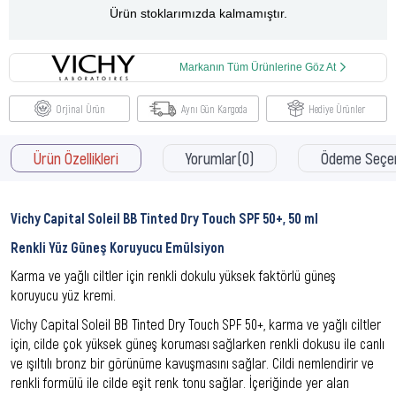
Ürün stoklarımızda kalmamıştır.
Markanın Tüm Ürünlerine Göz At
Orjinal Ürün
Aynı Gün Kargoda
Hediye Ürünler
Ürün Özellikleri
Yorumlar
(0)
Ödeme Seçen
Vichy Capital Soleil BB Tinted Dry Touch SPF 50+, 50 ml
Renkli Yüz Güneş Koruyucu Emülsiyon
Karma ve yağlı ciltler için renkli dokulu yüksek faktörlü güneş
koruyucu yüz kremi.
Vichy Capital Soleil BB Tinted Dry Touch SPF 50+, karma ve yağlı ciltler
için, cilde çok yüksek güneş koruması sağlarken renkli dokusu ile canlı
ve ışıltılı bronz bir görünüme kavuşmasını sağlar. Cildi nemlendirir ve
renkli formülü ile cilde eşit renk tonu sağlar. İçeriğinde yer alan