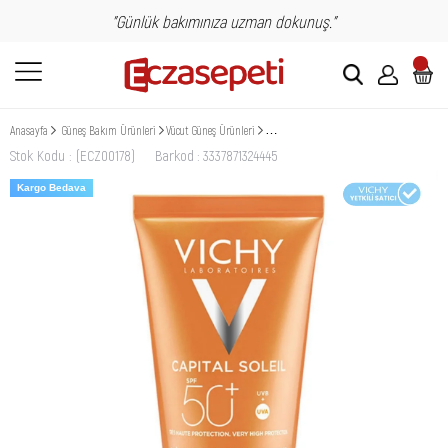
"Günlük bakımınıza uzman dokunuş."
Anasayfa
Güneş Bakım Ürünleri
Vücut Güneş Ürünleri
Vichy Ideal Soleil Spf50+ Velvety Güneş Kre
Stok Kodu
(ECZ00178)
Barkod
:
3337871324445
Kargo Bedava