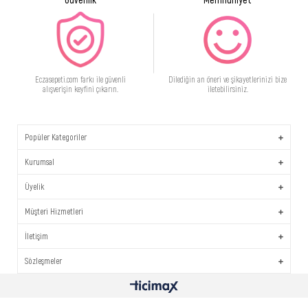
Vichy Normaderm Phytosolution Arındırıcı Jel 200 ml
Ürün Adı:
Eczasepeti.com farkı ile güvenli
Dilediğin an öneri ve şikayetlerinizi bize
Vichy Normaderm Phytosolution Arındırıcı Jel 200 ml
alışverişin keyfini çıkarın.
iletebilirsiniz.
Ürün Markası:
Vichy
Popüler Kategoriler
Kurumsal
Ürün Boyutu:
200 ml
Üyelik
Özet Bilgi:
Müşteri Hizmetleri
Düzensiz ve yağlı gösteren cilt tipleri için probiyotik içerikli arındırıcı jel.
İletişim
Ürün Faydaları:
Sözleşmeler
Çinko, bakır ve probiyotik ile zenginleştirilmiş yağlı ve düzensiz ciltler için yeni
temizleyici.
Cildin sebum dengesinin sağlanmasında yardımcı olur.