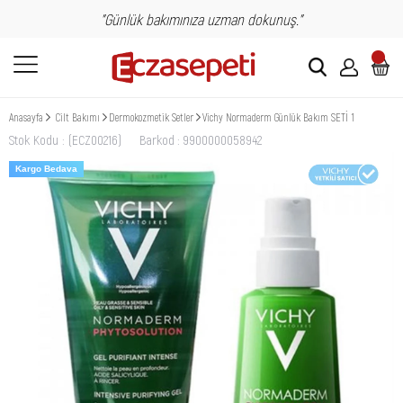
"Günlük bakımınıza uzman dokunuş."
Anasayfa
Cilt Bakımı
Dermokozmetik Setler
Vichy Normaderm Günlük Bakım SETİ 1
Stok Kodu
(ECZ00216)
Barkod
:
9900000058942
Kargo Bedava