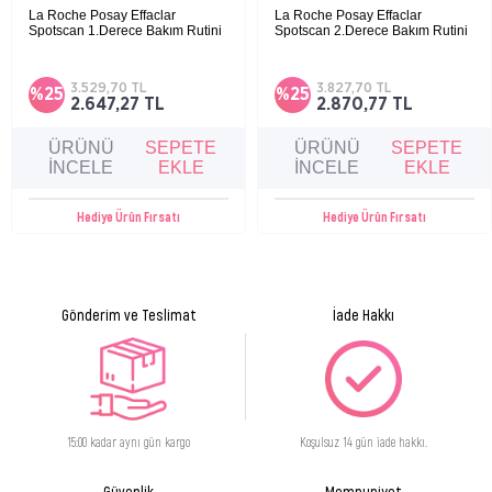
Komedojenik değildir.
La Roche Posay Effaclar
La Roche Posay Effaclar
Salisilik asit, Hyalüronik Asit, Bifidus özü içerir.
Spotscan 1.Derece Bakım Rutini
Spotscan 2.Derece Bakım Rutini
Makyaj bazı olarak kullanılabilir.
Düzensiz, yağlı ve akneye eğilimli ciltler için
Yağlı ve akneye eğilimli ciltlerde fazla sebumu
temizlik, bakım ve yüksek güneş korumasını
dengeleyerek gözenek tıkanıklıklarını ve
Hassas ciltler için uygundur.
bir araya getiren etkili üç adımlı günlük rutin.
düzensizlikleri azaltmaya yardımcı bu bakım
3.529,70 TL
3.827,70 TL
%25
%25
rutini, cildi nazikçe arındırır, yatıştırır ve
2.647,27 TL
2.870,77 TL
güneşin neden olabileceği yeni leke oluşumuna
Uygun Cilt Tipi:
karşı koruma sağlar.
Yağlı ve düzensiz cilt tipleri.
ÜRÜNÜ
SEPETE
ÜRÜNÜ
SEPETE
İNCELE
EKLE
İNCELE
EKLE
Kullanım Şekli:
Hediye Ürün Fırsatı
Hediye Ürün Fırsatı
Göz çevresi ile temasından kaçınarak sabah ve akşamları temizlenmiş yüze
uygulayın.
​Mükemmel makyaj bazıdır.
Gönderim ve Teslimat
İade Hakkı
Ürün Bileşimi:
AQUA / WATER - GLYCERIN - SALICYLIC ACID - ISONONYL ISONONANOATE -
BUTYLENE GLYCOL - KAOLIN - ZINC SULFATE - BIFIDA FERMENT LYSATE - SODIUM
HYDROXIDE - SODIUM POLYACRYLATE - SODIUM HYALURONATE - SODIUM BENZOATE
- PHENOXYETHANOL - ASCORBYL GLUCOSIDE - CAPRYLYL GLYCOL - HYDROLYZED
ALGIN - TRISODIUM ETHYLENEDIAMINE DISUCCINATE - BIOSACCHARIDE GUM-1 -
15:00 kadar aynı gün kargo
Koşulsuz 14 gün iade hakkı.
ACRYLATES/C10-30 ALKYL ACRYLATE CROSSPOLYMER - PARFUM / FRAGRANCE
Güvenlik
Memnuniyet