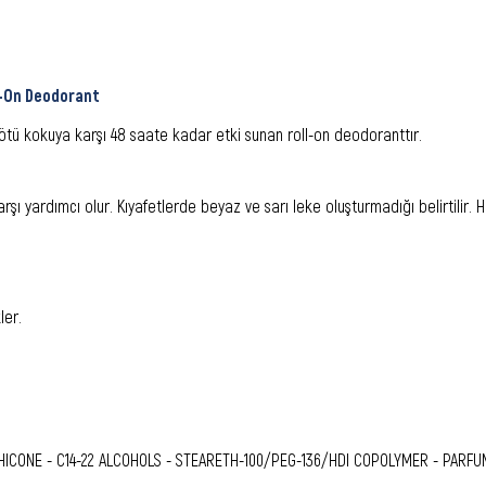
l-On Deodorant
tü kokuya karşı 48 saate kadar etki sunan roll-on deodoranttır.
ı yardımcı olur. Kıyafetlerde beyaz ve sarı leke oluşturmadığı belirtilir. H
ler.
CONE - C14-22 ALCOHOLS - STEARETH-100/PEG-136/HDI COPOLYMER - PARFUM