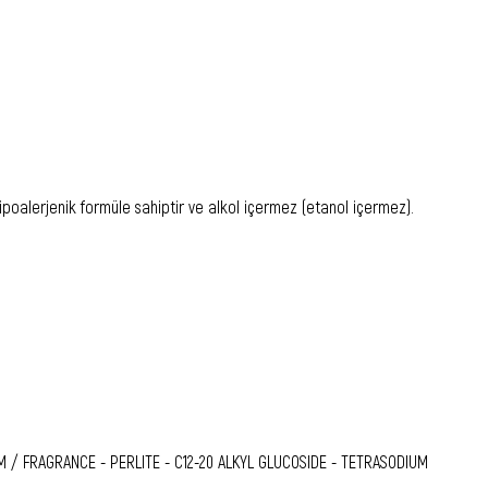
ipoalerjenik formüle sahiptir ve alkol içermez (etanol içermez).
 / FRAGRANCE - PERLITE - C12-20 ALKYL GLUCOSIDE - TETRASODIUM