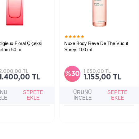
★
★
★
★
★
★
igieux Floral Çiçeksi
Nuxe Body Reve De The Vücut
arfüm 50 ml
Spreyi 100 ml
gieuse Florale’in taze ve
Ravent, yeşil çay ve taze ot
larından ilham alan, ferah
notalarıyla ferah bir koku hissi
 karaktere sahip Eau de
sağlayan parfümlü vücut spreyidir.
2.000,00 TL
1.650,00 TL
%30
1.400,00 TL
1.155,00 TL
ÜNÜ
SEPETE
ÜRÜNÜ
SEPETE
ELE
EKLE
İNCELE
EKLE