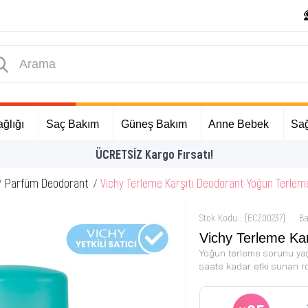
ğlığı
Saç Bakım
Güneş Bakım
Anne Bebek
Sağ
ÜCRETSİZ Kargo Fırsatı!
Parfüm Deodorant
Vichy Terleme Karşıtı Deodorant Yoğun Terlem
Stok Kodu
(ECZ00237)
Ba
Vichy Terleme Ka
Yoğun terleme sorunu yaş
saate kadar etki sunan ro