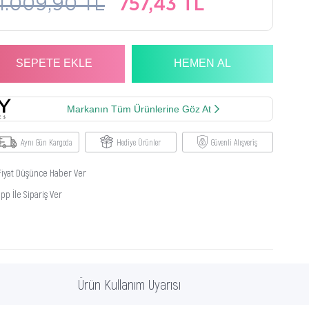
1.009,90 TL
757,43 TL
Markanın Tüm Ürünlerine Göz At
Aynı Gün Kargoda
Hediye Ürünler
Güvenli Alışveriş
Fiyat Düşünce Haber Ver
p İle Sipariş Ver
Ürün Kullanım Uyarısı