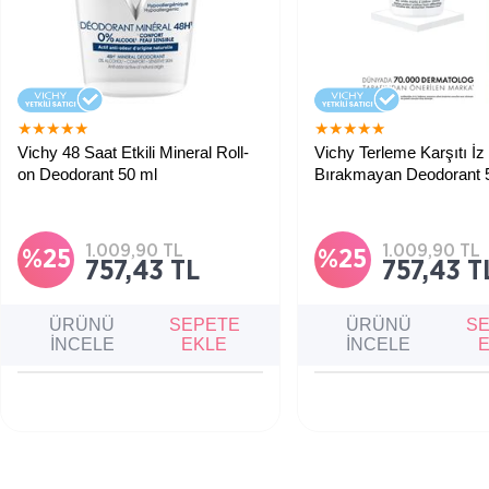
★
★
★
★
★
★
★
★
★
★
Vichy 48 Saat Etkili Mineral Roll-
Vichy Terleme Karşıtı İz
on Deodorant 50 ml
Bırakmayan Deodorant 
1.009,90 TL
1.009,90 TL
%25
%25
757,43 TL
757,43 T
ÜRÜNÜ
SEPETE
ÜRÜNÜ
S
İNCELE
EKLE
İNCELE