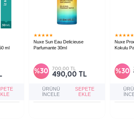
★
★
★
★
★
★
★
★
★
Nuxe Sun Eau Delicieuse
Nuxe Prod
50 ml
Parfumante 30ml
Kokulu P
Nuxe’un ikonik Huile Prodigieuse
Huile Prodi
kokusundan ilham alan, sıcak ve
narin nota
güneşli notalara sahip parfümlü vücut
ve çiçeksi
ve saç spreyi.
Parfum.
700,00 TL
%30
%30
L
490,00 TL
EPETE
ÜRÜNÜ
SEPETE
ÜR
EKLE
İNCELE
EKLE
İNC