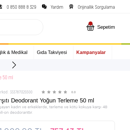
0 850 888 8 329
Yardım
Orijinallik Sorgulama
Sepetim
lık & Medikal
Gıda Takviyesi
Kampanyalar
İlk Alışverişinize Özel Hediyeler
e 50 ml
rkod
:
3337871320300
0.0
rşıtı Deodorant Yoğun Terleme 50 ml
ayan kadın ve erkeklerde, terleme ve kötü kokuya karşı 48
ll-on deodoranttır.